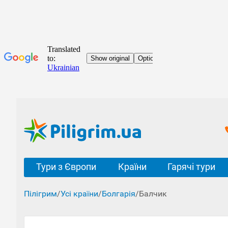
Тури з Європи
Країни
Гарячі тури
Пілігрим
/
Усі країни
/
Болгарія
/
Балчик