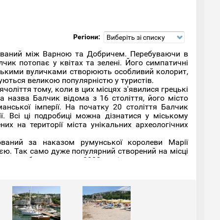
Регіони:
Виберіть зі списку
ований між Варною та Добричем. Перебуваючи в
лчик потопає у квітах та зелені. Його симпатичні
зькими вуличками створюють особливий колорит,
ються великою популярністю у туристів.
ячоліття тому, коли в цих місцях з'явилися грецькі
на назва Балчик відома з 16 століття, його місто
анської імперії. На початку 20 століття Балчик
ї. Всі ці подробиці можна дізнатися у міському
них на території міста унікальних археологічних
ований за наказом румунської королеви Марії
цією. Так само дуже популярний створений на місці
ожна побачити понад 2000 видів рослин, а також
древній храм Кібели, будівництво якого датується
огрецьких богів, мармурові пам'ятники, монети та
ається у травні та триває до вересня. Найбільший
лі клімат курорту досить м'який і підходить для