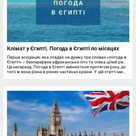
Клімат у Єгипті. Погода в Єгипті по місяцях
Перша асоціація, яка спадає на думку при словах «погода в
Єгипті» – безперервне африканське літо та спека цілий рік.
Це негаразд. Погода в Єгипті змінюється протягом року, до
того ж вона різна в різних частинах країни. У цій статті ми
докладно розповімо про особливості клімату та температуру
повітря та води в Єгипті на найпопулярніших курортах
Червоного моря.