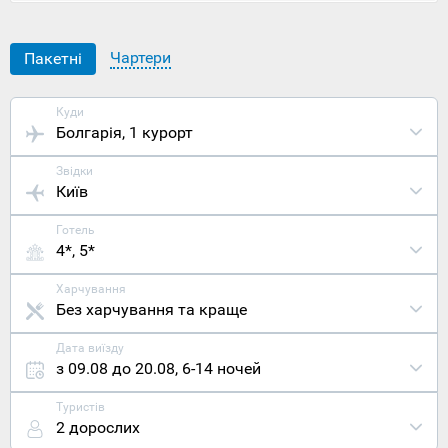
узбережжя
Болгарії,
за 5
Чартери
Пакетні
кілометрів
від
сусіднього
Куди
курорту
Болгарія
, 1 курорт
Приморсько
і за 55
Звідки
кілометрів
Київ
від
Бургаса,
Готель
де
4*, 5*
знаходиться
найближчий
міжнародни
Харчування
аеропорт.
Без харчування та краще
Сам Кітен
був
Дата виїзду
заснований
з 09.08 до 20.08
,
6-14 ночей
в 1932
році, проте
Туристів
задовго
2 дорослих
до нього