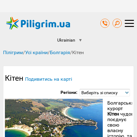
Ukrainian
▼
Пілігрим
/
Усі країни
/
Болгарія
/
Кітен
Кітен
Подивитись на карті
Регіони:
Виберіть зі списку
Болгарський
курорт
Кітен
чудово
поєднує
свою
власну
історію та