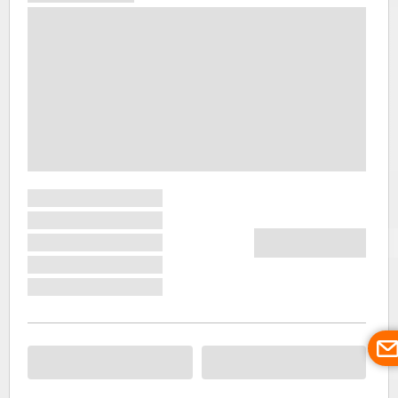
населення,
яке влітку
прямує до
берега
Чорного
моря, так і
серед
іноземних
туристів,
для яких
ціни
Болгарії
видаються
неймовірно
низькими.
Середня
температура
повітря та
води
становить
23-25 ​​
градусів і
подібний
стабільний
клімат