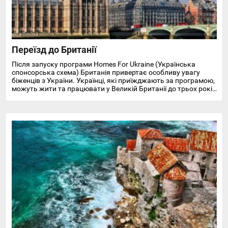
Переїзд до Британії
Після запуску програми Homes For Ukraine (Українська
спонсорська схема) Британія привертає особливу увагу
біженців з України. Українці, які приїжджають за програмою,
можуть жити та працювати у Великій Британії до трьох років
і отримують доступ до охорони здоров'я, пільг, підтримки у
працевлаштуванні, освіті та навчанні англійської мови.