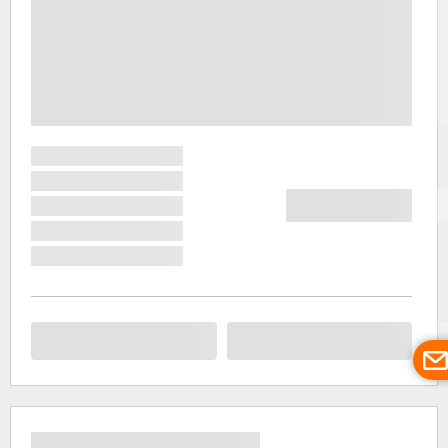
в Малаге
очевидно
мощное
влияние
мавров,
которые
оставили
немало
следов в
убранстве
историческо
центра
города.
Королевска
крепость
Алькасаба,
построенная
в 1065
году
вместо
бастиона
Древнего
Рима,
является
ярчайшим