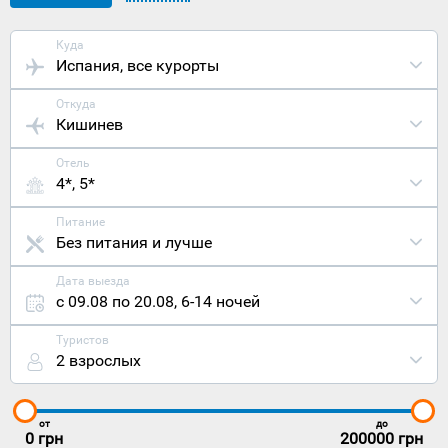
туром
познаватель
Расположен
Куда
город
Испания
, все курорты
Малага на
юге
Откуда
Испании в
Кишинев
живописном
регионе
Отель
Андалусия
4*, 5*
и является
столицей
Коста
Питание
дель Соль.
Без питания и лучше
Главный
город
Дата выезда
региона
с 09.08 по 20.08
,
6-14 ночей
Севилья
удален на
Туристов
сто
2 взрослых
тридцать
километров.
Однако
для того,
от
до
чтобы
0
грн
200000
грн