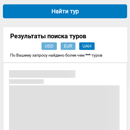
добраться
до Малаги
Найти тур
нет
необходимо
прилетать
в Севилью
– 600-
Результаты поиска туров
тысячная
Малага
USD
EUR
UAH
обладает
собственны
По Вашему запросу найдено более чем
***
туров
аэропортом,
который
ежегодно
принимает
обилие
гостей
Испании.
Малага,
или
Малака,
была
основана
финикийцам
более