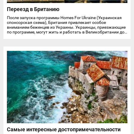
Переезд в Британию
После запуска программы Homes For Ukraine (Украинская
спонсорская схема), Британия привлекает особое
вниманием беженцев из Украины. Украинцы, приезжающие
по программе, могут жить и работать в Великобритании до
трех лет и получают доступ к здравоохранению, льготам,
поддержке в трудоустройстве, образованию и обучению
английскому языку.
Самые интересные достопримечательности