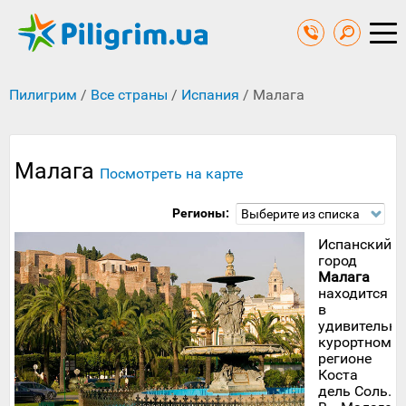
Пилигрим
/
Все страны
/
Испания
/
Малага
Малага
Посмотреть на карте
Регионы:
Выберите из списка
Испанский
город
Малага
находится
в
удивительн
курортном
регионе
Коста
дель Соль.