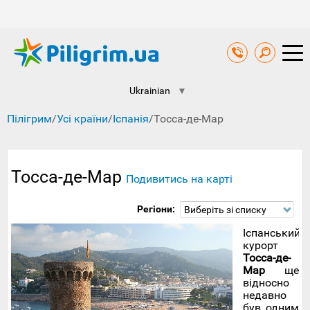
Ukrainian
▼
Пілігрим
/
Усі країни
/
Іспанія
/
Тосса-де-Мар
Тосса-де-Мар
Подивитись на карті
Регіони:
Виберіть зі списку
Іспанський
курорт
Тосса-де-
Мар
ще
відносно
недавно
був одним