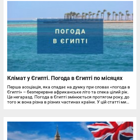
Клімат у Єгипті. Погода в Єгипті по місяцях
Перша асоціація, яка спадає на думку при словах «погода в
Єгипті» – безперервне африканське літо та спека цілий рік.
Це негаразд. Погода в Єгипті змінюється протягом року, до
того ж вона різна в різних частинах країни. У цій статті ми
докладно розповімо про особливості клімату та температуру
повітря та води в Єгипті на найпопулярніших курортах
Червоного моря.