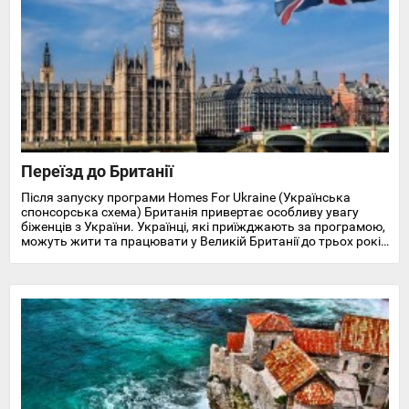
Переїзд до Британії
Після запуску програми Homes For Ukraine (Українська
спонсорська схема) Британія привертає особливу увагу
біженців з України. Українці, які приїжджають за програмою,
можуть жити та працювати у Великій Британії до трьох років
і отримують доступ до охорони здоров'я, пільг, підтримки у
працевлаштуванні, освіті та навчанні англійської мови.