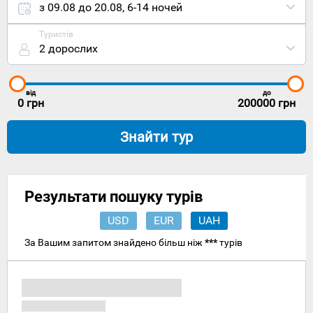
та
з 09.08 до 20.08
,
6-14 ночей
традиціями,
а також у
Туристів
вас буде
2 дорослих
можливість
чудово
відпочити
біля моря
від
до
та
0
грн
200000
грн
позасмагати
Розташован
Знайти тур
місто-
курорт
Тосса де
Мар на
північному
Результати пошуку турів
сході
Іспанії, на
USD
EUR
UAH
узбережжі
Середземно
За Вашим запитом знайдено більш ніж
***
турів
моря, в
Каталонії,
в
туристично
регіоні