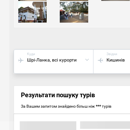
Одним
присв
ворогі
богу Г
релігі
Куди
Звідки
Шрі-Ланка
, всі курорти
Кишинів
Результати пошуку турів
За Вашим запитом знайдено більш ніж
***
турів