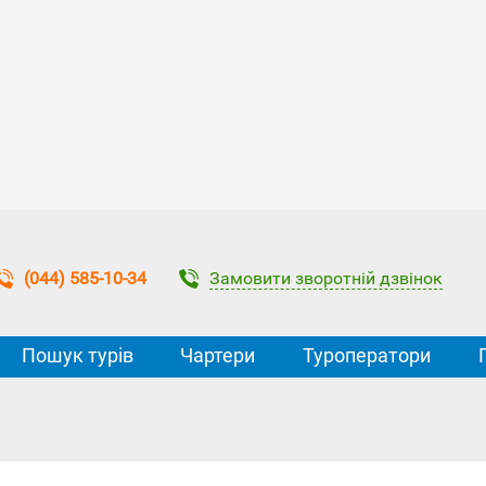
Замовити зворотній дзвінок
(044) 585-10-34
Пошук турів
Чартери
Туроператори