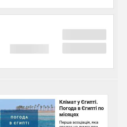
Клімат у Єгипті.
Погода в Єгипті по
місяцях
Перша асоціація, яка
спадає на думку при