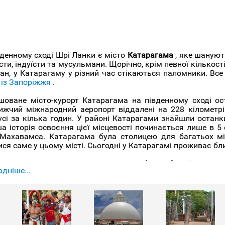
вденному сході Шрі Ланки є місто
Катарагама
, яке шануют
ти, індуїсти та мусульмани. Щорічно, крім певної кількост
еан, у Катарагаму у різний час стікаються паломники. Все
 із Запоріжжя
.
шоване місто-курорт Катарагама на південному сході ос
ижчий міжнародний аеропорт віддалені на 228 кілометрів
усі за кілька годин. У районі Катарагами знайшли останк
а історія освоєння цієї місцевості починається лише в 5 
 Махавамса. Катарагама була столицею для багатьох місц
ся саме у цьому місті. Сьогодні у Катарагамі проживає бл
на святиня Катарагами присвячена богу війни Сканде, як
дніше...
ма особами та дванадцятьма руками. Вважається, що С
а Тарака в Калутарі, а потім вирішив влаштуватися в Кат
 вважається, що він виник у 2 столітті до нашої ери. 
вляє його, в рамках якого виступають факіри та танцюрист
ки практично повністю забиті і якщо ви надумали від
ування, то займіться бронюванням номера раніше.