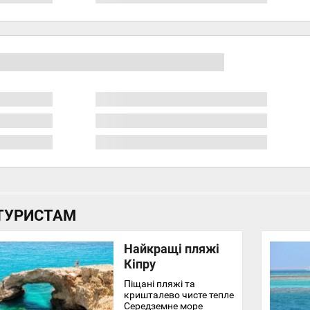
ТУРИСТАМ
Найкращі пляжі
Кіпру
Піщані пляжі та
кришталево чисте тепле
Середземне море