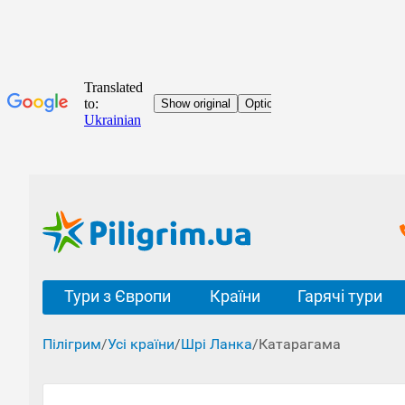
Тури з Європи
Країни
Гарячі тури
Пілігрим
/
Усі країни
/
Шрі Ланка
/
Катарагама