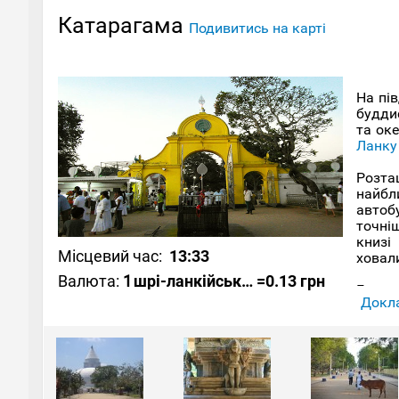
Катарагама
Подивитись на карті
На пі
буддис
та ок
Ланку
Розта
найбл
автоб
точніш
книзі
Місцевий час:
13:33
ховали
Валюта:
1
шрі-ланкійська рупія
=0.13 грн
Голов
Докла
шість
демон
однак
просла
будин
святк