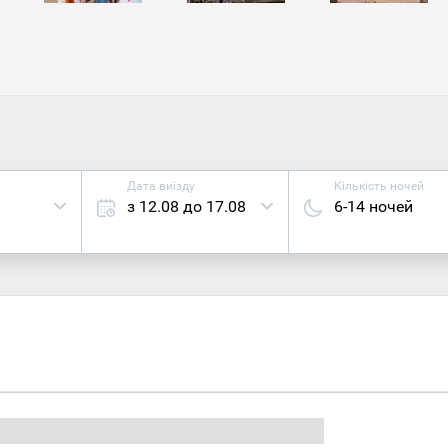
 із головних храмів Катарагами вважають Маха Девалі
ячені божествам. Вважається, що під однією зі ступ мо
в. Два інші сакральні об'єкти присвячені богу Вішну, одно
анеш, який відповідає за мудрість і успішність. Відвідуючи
й, інакше в кращому разі вас можуть заарештувати.
Дата виїзду
Кількість ночей
з 12.08 до 17.08
6-14 ночей