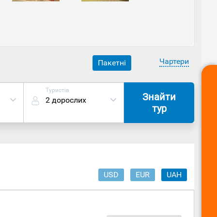
. На його території знаходяться три святині,
жна знайти спис Сканди, яким він вражав своїх
му з верховних божеств індуїзму, і слоноподібному
 цей храм, не забувайте про повагу до святин інших
Чартери
Пакетні
Туристів
Знайти
2 дорослих
тур
USD
EUR
UAH