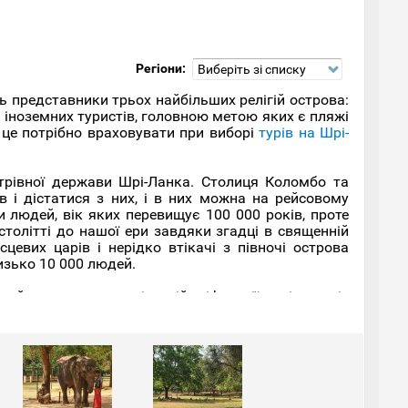
Регіони:
Виберіть зі списку
ь представники трьох найбільших релігій острова:
і іноземних туристів, головною метою яких є пляжі
 це потрібно враховувати при виборі
турів на Шрі-
трівної держави Шрі-Ланка. Столиця Коломбо та
 і дістатися з них, і в них можна на рейсовому
и людей, вік яких перевищує 100 000 років, проте
столітті до нашої ери завдяки згадці в священній
евих царів і нерідко втікачі з півночі острова
изько 10 000 людей.
ий описується у місцевій міфології як істота із
канда прибув на острів для того, щоб знищити
арагамі. Вік цієї святині точно не встановлений,
Щороку в липні чи серпні проходить захід, який
и Каваді. У цей час нечисленні готелі та гостьові
відати
Шрі-Ланку
та Катарагаму саме на період