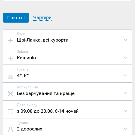
проте
якщо
пощастити
Чартери
Пакетні
потрапити
в цю
частину
Куди
острова,
Шрі-Ланка
, всі курорти
то на вас
чекає
Звідки
дивовижна
Кишинів
пригода.
Розташован
Готель
Трінкомалі
4*, 5*
на сході
острова
Шрі Ланка
Харчування
за 190
Без харчування та краще
кілометрів
від
Дата виїзду
найближчог
з 09.08 до 20.08
,
6-14 ночей
великого
міста
Туристів
Канді.
2 дорослих
Дивним є і