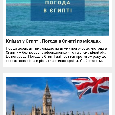
Клімат у Єгипті. Погода в Єгипті по місяцях
Перша асоціація, яка спадає на думку при словах «погода в
Єгипті» – безперервне африканське літо та спека цілий рік.
Це негаразд. Погода в Єгипті змінюється протягом року, до
того ж вона різна в різних частинах країни. У цій статті ми
докладно розповімо про особливості клімату та температуру
повітря та води в Єгипті на найпопулярніших курортах
Червоного моря.