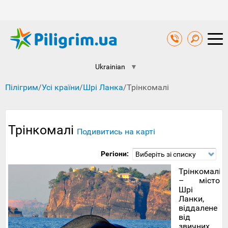
Ukrainian
▼
Пілігрим
/
Усі країни
/
Шрі Ланка
/
Трінкомалі
Трінкомалі
Подивитись на карті
Регіони:
Виберіть зі списку
Трінкомалі
– місто
Шрі
Ланки,
віддалене
від
звичних