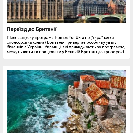
Переїзд до Британії
Після запуску програми Homes For Ukraine (Українська
спонсорська схема) Британія привертає особливу увагу
біженців з України. Українці, які приїжджають за програмою,
можуть жити та працювати у Великій Британії до трьох років
і отримують доступ до охорони здоров'я, пільг, підтримки у
працевлаштуванні, освіті та навчанні англійської мови.