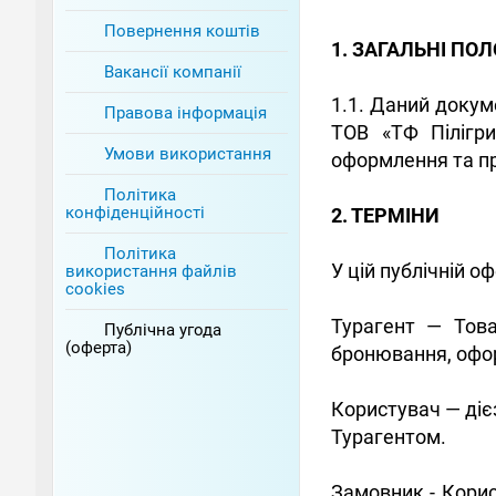
Повернення коштів
1. ЗАГАЛЬНІ ПО
Вакансії компанії
1.1. Даний докум
Правова інформація
ТОВ «ТФ Пілігр
Умови використання
оформлення та про
Політика
конфіденційності
2. ТЕРМІНИ
Політика
У цій публічній 
використання файлів
cookies
Турагент — Тов
Публічна угода
(оферта)
бронювання, офор
Користувач — дієз
Турагентом.
Замовник - Корис