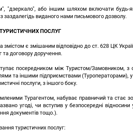
м", "дзеркало", або іншим шляхом включати будь-я
ез заздалегідь виданого нами письмового дозволу.
 ТУРИСТИЧНИХ ПОСЛУГ
за змістом є змішаним відповідно до ст. 628 ЦК Украї
г та договору доручення.
ступає посередником між Туристом/Замовником, з о
лями та іншими підприємствами (Туроператорами), 
стичні послуги, з іншого боку.
мленими Турагентом, набуває правничий та стає зо
названо угоді, чи вступив у безпосередні відносини
ння документів тощо.).
вання туристичних послуг: