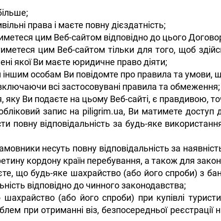
більше;
ивільні права і маєте повну дієздатність;
иметеся цим Веб-сайтом відповідно до цього Догово
иметеся цим Веб-сайтом тільки для того, щоб здій
імені якої Ви маєте юридичне право діяти;
іншим особам Ви повідомте про правила та умови, 
, включаючи всі застосовувані правила та обмеження;
, яку Ви подаєте на цьому Веб-сайті, є правдивою, 
обліковий запис на piligrim.ua, Ви матимете доступ 
ти повну відповідальність за будь-яке використанн
амовники несуть повну відповідальність за наявніст
ретину кордону країн перебування, а також для закон
те, що будь-яке шахрайство (або його спроби) з б
ьність відповідно до чинного законодавства;
 шахрайство (або його спроби) при купівлі туристич
блем при отриманні віз, безпосередньої реєстрації н