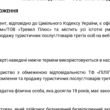
ЛОЖЕННЯ
ент, відповідно до Цивільного Кодексу України, є о
им»/ТОВ «Тревел Плюс» та містить усі істотні 
дажу туристичних послуг/товарів третіх осіб на веб-с
оферті наведені нижче терміни використовуються в на
ариство з обмеженою відповідальністю ТФ «ПІЛІ
млення та продажу туристичних послуг/товарів треті
датна фізична особа, яка досягла 18 років, має зако
тувач, який здійснює безумовний безвідкличний ак