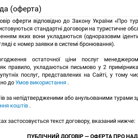
да (оферта)
овір оферти відповідно до Закону України «Про ту
стовуються стандартні договори на туристичне обсл
ученням яких вони укладаються (одноразовим ідент
ляді є номер заявки в системі бронювання).
годження остаточної ціни послуг менеджером
(як правило, укладаються письмово у 2 примірника
упутніх послуг, представлених на Сайті, у тому чис
дно до
Умов використання
.
в за непідтвердженими або анульованими турами зд
ння коштів
.
ах застосовується текст договору, вказаний нижче:
ПУБЛІЧНИЙ ДОГОВІР — ОФЕРТА ПРО НА