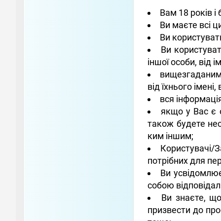
Вам 18 років і 
Ви маєте всі ц
Ви користуват
Ви користуват
іншої особи, від 
вищезгаданим 
від їхнього імені
вся інформація
якщо у Вас є 
також будете нес
ким іншим;
Користувачі/З
потрібних для пе
Ви усвідомлює
собою відповідал
Ви знаєте, що
призвести до про