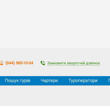
Замовити зворотній дзвінок
(044) 585-10-34
Пошук турів
Чартери
Туроператори