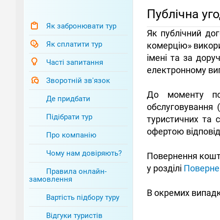
Публічна уго
Як забронювати тур
Як публічний дог
Як сплатити тур
комерцію» викори
імені та за дор
Часті запитання
електронному виг
Зворотній зв'язок
До моменту по
Де придбати
обслуговування 
Підібрати тур
туристичних та с
офертою відпові
Про компанію
Чому нам довіряють?
Повернення кошті
у розділі
Поверне
Правила онлайн-
замовлення
В окремих випадк
Вартість підбору туру
Відгуки туристів