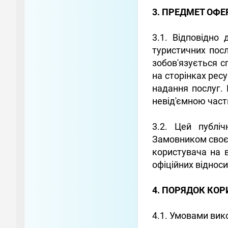
3. ПРЕДМЕТ ОФЕ
3.1. Відповідно
туристичних посл
зобов'язується с
на сторінках рес
надання послуг.
невід'ємною част
3.2. Цей публі
Замовником своєї
користувача на в
офіційних віднос
4. ПОРЯДОК КО
4.1. Умовами вик