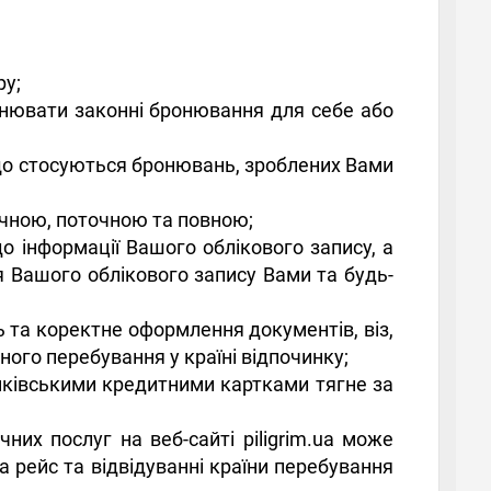
ру;
снювати законні бронювання для себе або
що стосуються бронювань, зроблених Вами
точною, поточною та повною;
до інформації Вашого облікового запису, а
я Вашого облікового запису Вами та будь-
ь та коректне оформлення документів, віз,
ного перебування у країні відпочинку;
анківськими кредитними картками тягне за
них послуг на веб-сайті piligrim.ua може
а рейс та відвідуванні країни перебування