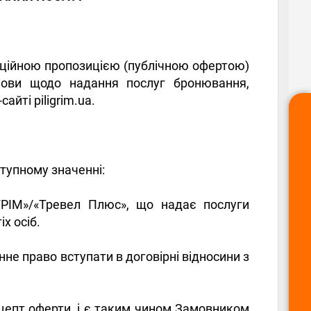
фіційною пропозицією (публічною офертою)
умови щодо надання послуг бронювання,
айті piligrim.ua.
ступному значенні:
ГРІМ»/«Тревел Плюс», що надає послуги
х осіб.
нне право вступати в договірні відносини з
цепт оферти, і є таким чином Замовником