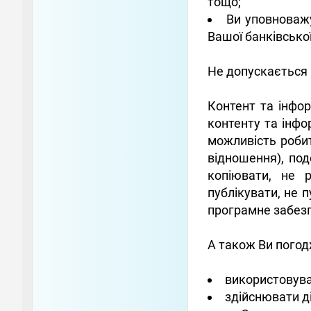
тощо;
Ви уповноважу
Вашої банківської
Не допускається 
Контент та інфор
контенту та інфо
можливість робит
відношення), под
копіювати, не 
публікувати, не 
програмне забезп
А також Ви погод
використовуват
здійснювати д