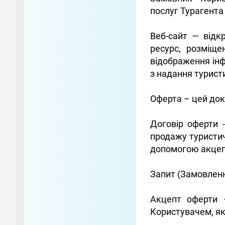
послуг Турагента
Веб-сайт — відк
ресурс, розміще
відображення інф
з надання турист
Оферта – цей док
Договір оферти 
продажу туристич
допомогою акцеп
Запит (Замовленн
Акцепт оферти 
Користувачем, як