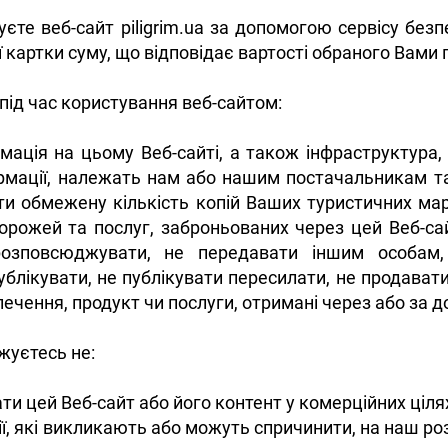
єте веб-сайт piligrim.ua за допомогою сервісу безп
 картки суму, що відповідає вартості обраного Вами 
під час користування веб-сайтом:
мація на цьому Веб-сайті, а також інфраструктура
рмації, належать нам або нашим постачальникам та
и обмежену кількість копій Ваших туристичних мар
орожей та послуг, заброньованих через цей Веб-са
розповсюджувати, не передавати іншим особам,
публікувати, не публікувати пересилати, не продава
ечення, продукт чи послуги, отримані через або за 
жуєтесь не:
и цей Веб-сайт або його контент у комерційних ціля
ії, які викликають або можуть спричинити, на наш р