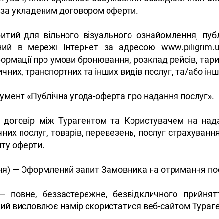
 за укладеним договором оферти.
ритий для вільного візуального ознайомлення, пуб
ний в мережі Інтернет за адресою www.piligrim.
ормації про умови бронювання, розклад рейсів, тарифи
ичних, транспортних та інших видів послуг, та/або і
умент «Публічна угода-оферта про надання послуг».
- договір між Турагентом та Користувачем на на
них послуг, товарів, перевезень, послуг страхуванн
ту оферти.
я) — Оформлений запит Замовника на отримання посл
— повне, беззастережне, безвідкличного прийня
ий висловлює намір скористатися веб-сайтом Тураген