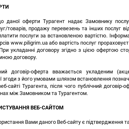
РТИ
 до даної оферти Турагент надає Замовнику посл
уг/товарів, продажу перевезень та інших послуг ві
платити послуги за встановленою вартістю. Інформ
урсів www.piligrim.ua або вартість послуг прорахову
 При укладанні договору згідно з цією офертою ст
иною договору.
чний договір-оферта вважається укладеним (ак
 згоди з його умовами шляхом встановлення позначки
еб-сайті Турагента, після чого публічний договір
инах між Замовником та Турагентом.
РИСТУВАННЯ ВЕБ-САЙТОМ
ористання Вами даного Веб-сайту є підтвердження та