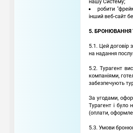
нашу Систему;
робити "фрей
інший веб-сайт б
5. БРОНЮВАННЯ
5.1. Цей договір 
на надання послу
5.2. Турагент ви
компаніями, готе
забезпечують тури
За угодами, офор
Турагент і було 
(оплати, оформле
5.3. Умови броню