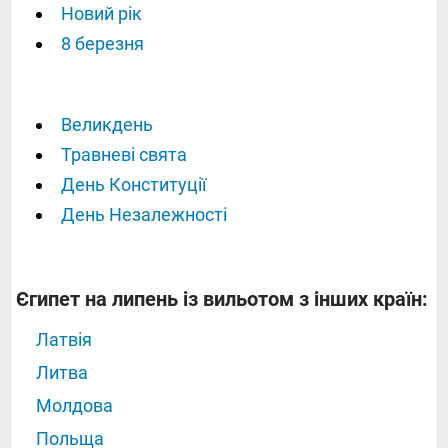
Новий рік
8 березня
Великдень
Травневі свята
День Конституції
День Незалежності
Єгипет на липень із вильотом з інших країн:
Латвія
Литва
Молдова
Польща