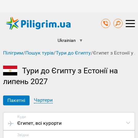
Ukrainian
▼
Пілігрим
/
Пошук турів
/
Тури до Єгипту
/
Єгипет з Естонії у л
Тури до Єгипту з Естонії на
липень 2027
Чартери
Пакетні
Куди
Єгипет
, всі курорти
Звідки