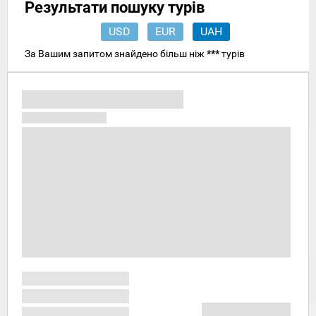
Результати пошуку турів
USD
EUR
UAH
За Вашим запитом знайдено більш ніж
***
турів