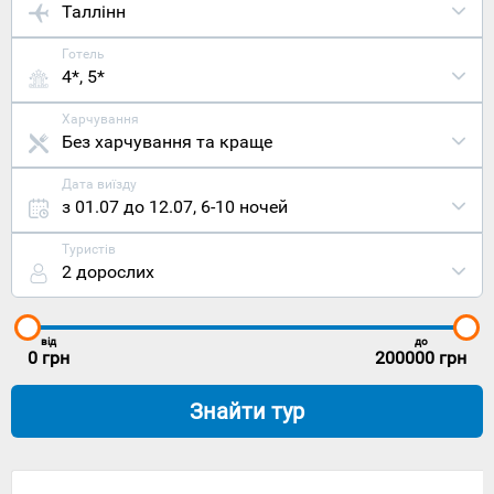
Таллінн
Готель
4*, 5*
Харчування
Без харчування та краще
Дата виїзду
з 01.07 до 12.07
,
6-10 ночей
Туристів
2 дорослих
від
до
0
грн
200000
грн
Знайти тур