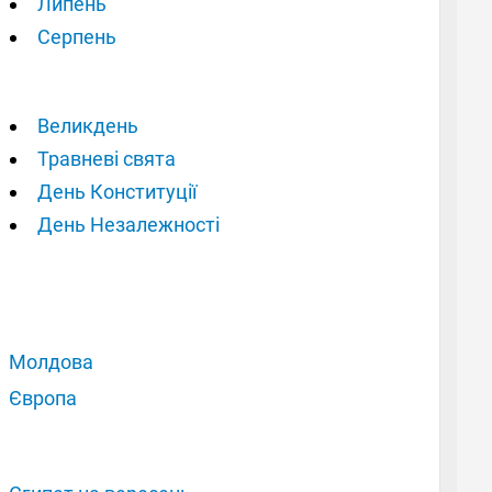
Липень
Серпень
Великдень
Травневі свята
День Конституції
День Незалежності
Молдова
Європа