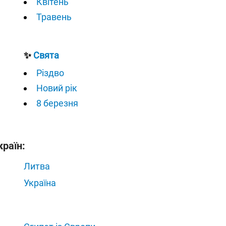
Квітень
Травень
✨
Свята
Різдво
Новий рік
8 березня
країн:
Литва
Україна