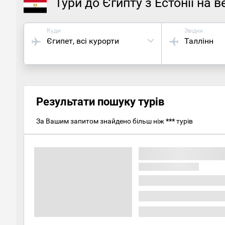
Тури до Єгипту з Естонії на 
Куди
Звідки
Єгипет
, всі курорти
Таллінн
Результати пошуку турів
За Вашим запитом знайдено більш ніж
***
турів