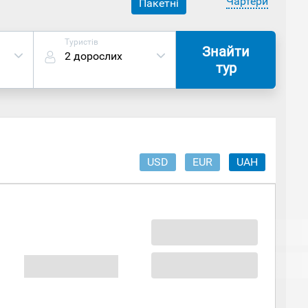
Чартери
Пакетні
Туристів
Знайти
2 дорослих
тур
USD
EUR
UAH