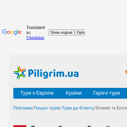
Тури з Європи
Країни
Гарячі тури
Пілігрим
/
Пошук турів
/
Тури до Єгипту
/
Єгипет із Естон