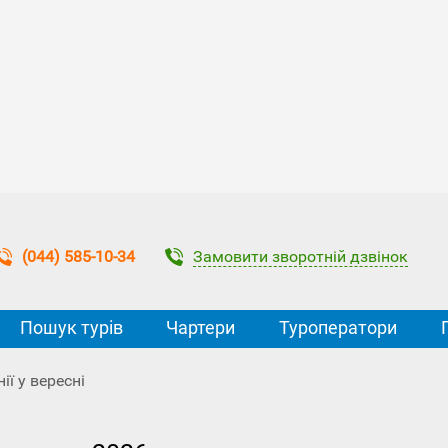
Замовити зворотній дзвінок
(044) 585-10-34
Пошук турів
Чартери
Туроператори
ії у вересні