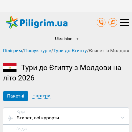
Ukrainian
▼
Пілігрим
/
Пошук турів
/
Тури до Єгипту
/
Єгипет із Молдови 
Тури до Єгипту з Молдови на
літо 2026
Чартери
Пакетні
Куди
Єгипет
, всі курорти
Звідки