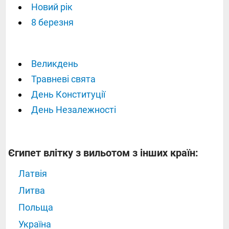
Новий рік
8 березня
Великдень
Травневі свята
День Конституції
День Незалежності
Єгипет влітку з вильотом з інших країн:
Латвія
Литва
Польща
Україна