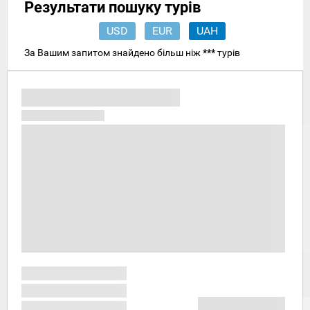
Результати пошуку турів
USD
EUR
UAH
За Вашим запитом знайдено більш ніж
***
турів