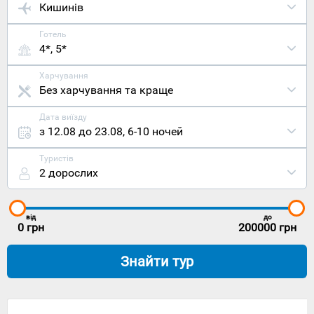
Кишинів
Готель
4*, 5*
Харчування
Без харчування та краще
Дата виїзду
з 12.08 до 23.08
,
6-10 ночей
Туристів
2 дорослих
від
до
0
грн
200000
грн
Знайти тур