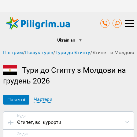
Ukrainian
▼
Пілігрим
/
Пошук турів
/
Тури до Єгипту
/
Єгипет із Молдови 
Тури до Єгипту з Молдови на
грудень 2026
Чартери
Пакетні
Куди
Єгипет
, всі курорти
Звідки