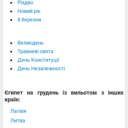
Різдво
Новий рік
8 березня
Великдень
Травневі свята
День Конституції
День Незалежності
Єгипет на грудень із вильотом з інших
країн:
Латвія
Литва