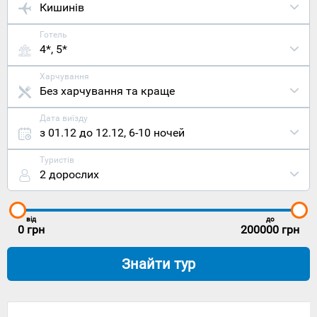
Кишинів
Готель
4*, 5*
Харчування
Без харчування та краще
Дата виїзду
з 01.12 до 12.12
,
6-10 ночей
Туристів
2 дорослих
від
до
0
грн
200000
грн
Знайти тур