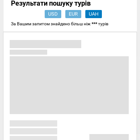
Результати пошуку турів
USD
EUR
UAH
За Вашим запитом знайдено більш ніж
***
турів