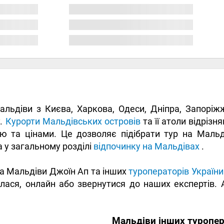
льдіви з Києва, Харкова, Одеси, Дніпра, Запоріжж
у.
Курорти Мальдівських островів
та її атоли відріз
ою та цінами. Це дозволяє підібрати тур на Маль
 у загальному розділі
відпочинку на Мальдівах
.
на Мальдіви Джоїн Ап та інших
туроператорів України
ася, онлайн або звернутися до наших експертів. А
Мальдіви інших туропер