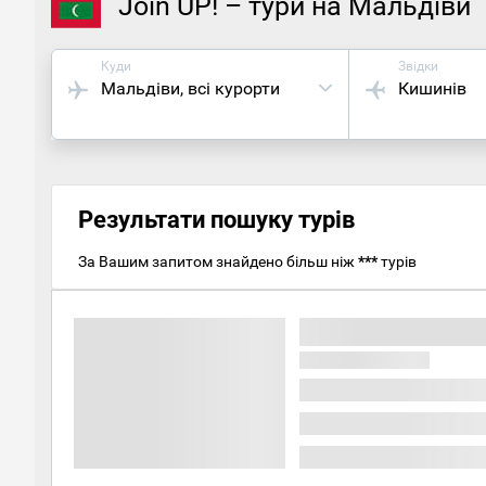
Join UP! – тури на Мальдіви
Куди
Звідки
Мальдіви
, всі курорти
Кишинів
Результати пошуку турів
За Вашим запитом знайдено більш ніж
***
турів