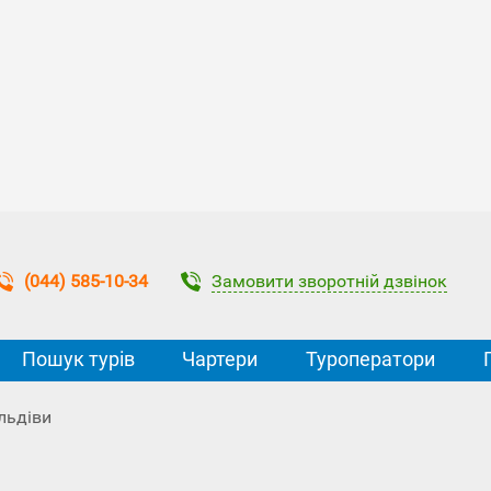
Замовити зворотній дзвінок
(044) 585-10-34
Пошук турів
Чартери
Туроператори
льдіви