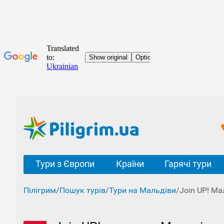
Тури з Європи
Країни
Гарячі тури
Пілігрим
/
Пошук турів
/
Тури на Мальдіви
/
Join UP! Ма