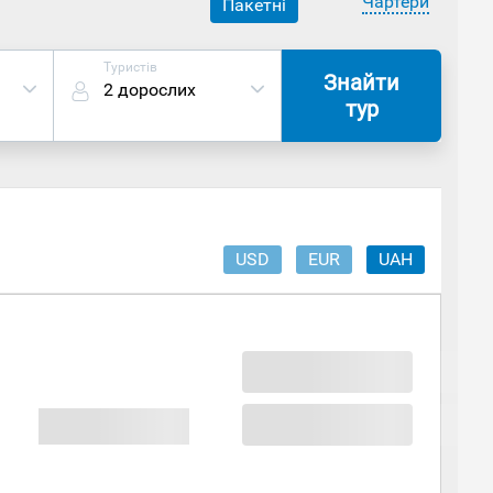
Чартери
Пакетні
Туристів
Знайти
2 дорослих
тур
USD
EUR
UAH