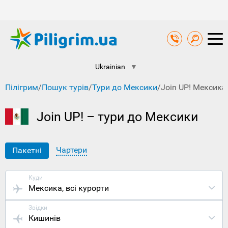
Ukrainian
▼
Пілігрим
/
Пошук турів
/
Тури до Мексики
/
Join UP! Мексика
Join UP! – тури до Мексики
Чартери
Пакетні
Куди
Мексика
, всі курорти
Звідки
Кишинів