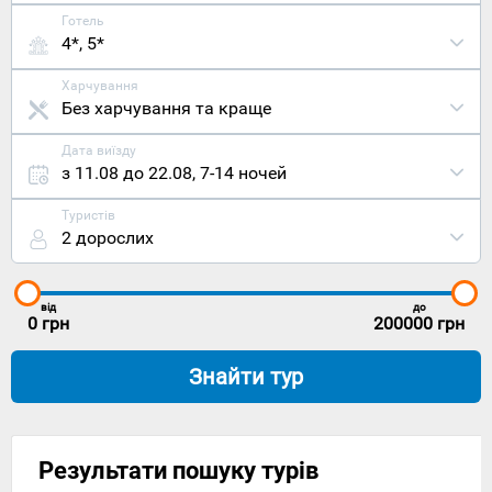
Готель
4*, 5*
Харчування
Без харчування та краще
Дата виїзду
з 11.08 до 22.08
,
7-14 ночей
Туристів
2 дорослих
від
до
0
грн
200000
грн
Знайти тур
Результати пошуку турів