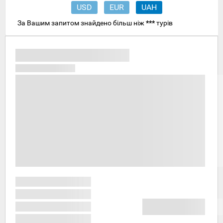
USD
EUR
UAH
За Вашим запитом знайдено більш ніж
***
турів