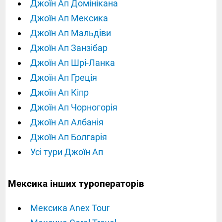
Джоїн Ап Домінікана
Джоїн Ап Мексика
Джоїн Ап Мальдіви
Джоїн Ап Занзібар
Джоїн Ап Шрі-Ланка
Джоїн Ап Греція
Джоїн Ап Кіпр
Джоїн Ап Чорногорія
Джоїн Ап Албанія
Джоїн Ап Болгарія
Усі тури Джоїн Ап
Мексика інших туроператорів
Мексика Anex Tour