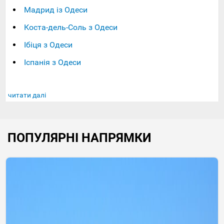
Мадрид із Одеси
Коста-дель-Соль з Одеси
Ібіця з Одеси
Іспанія з Одеси
читати далі
ПОПУЛЯРНІ НАПРЯМКИ