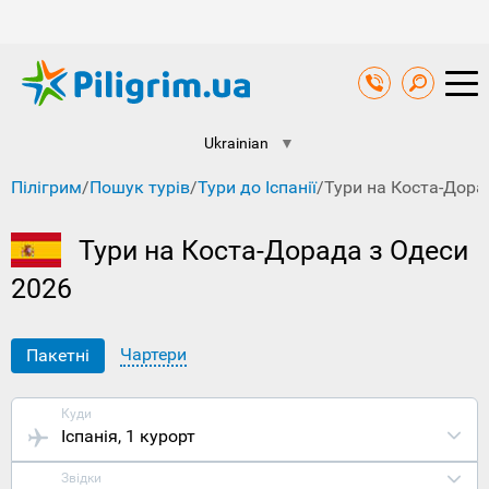
Ukrainian
▼
Пілігрим
/
Пошук турів
/
Тури до Іспанії
/
Тури на Коста-Дора
Тури на Коста-Дорада з Одеси
2026
Чартери
Пакетні
Куди
Іспанія
, 1 курорт
Звідки