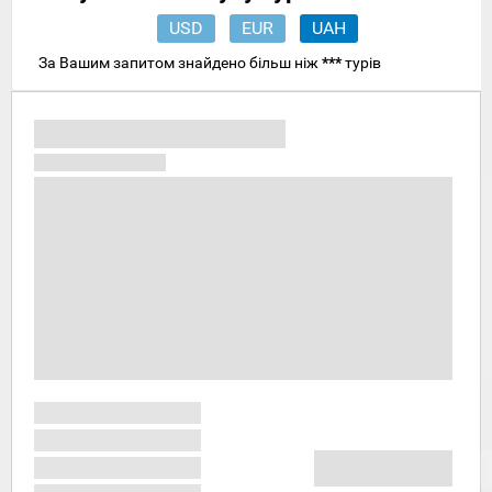
USD
EUR
UAH
За Вашим запитом знайдено більш ніж
***
турів