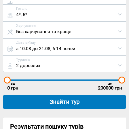
Готель
4*, 5*
Харчування
Без харчування та краще
Дата виїзду
з 10.08 до 21.08
,
6-14 ночей
Туристів
2 дорослих
від
до
0
грн
200000
грн
Знайти тур
Результати пошуку турів