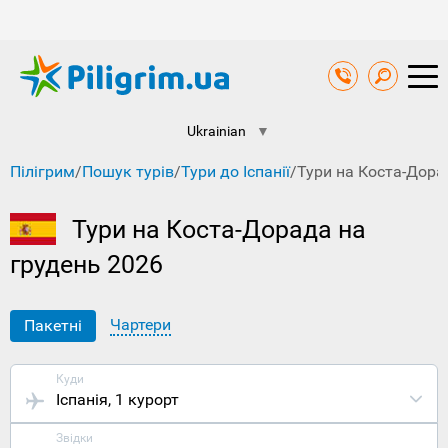
Ukrainian
▼
Пілігрим
/
Пошук турів
/
Тури до Іспанії
/
Тури на Коста-Дора
Тури на Коста-Дорада на
грудень 2026
Чартери
Пакетні
Куди
Іспанія
, 1 курорт
Звідки