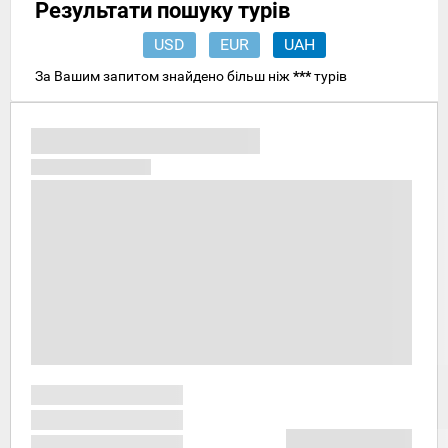
Результати пошуку турів
USD
EUR
UAH
За Вашим запитом знайдено більш ніж
***
турів