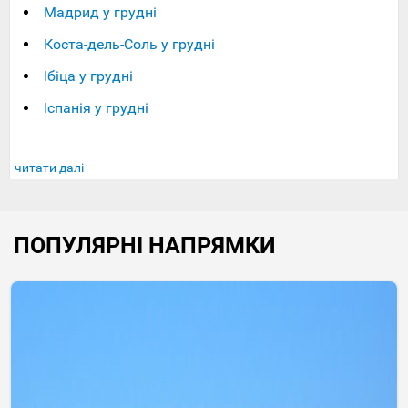
Мадрид у грудні
Коста-дель-Соль у грудні
Ібіца у грудні
Іспанія у грудні
читати далі
ПОПУЛЯРНІ НАПРЯМКИ