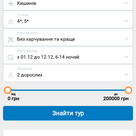
Кишинів
Готель
4*, 5*
Харчування
Без харчування та краще
Дата виїзду
з 01.12 до 12.12
,
6-14 ночей
Туристів
2 дорослих
від
до
0
грн
200000
грн
Знайти тур