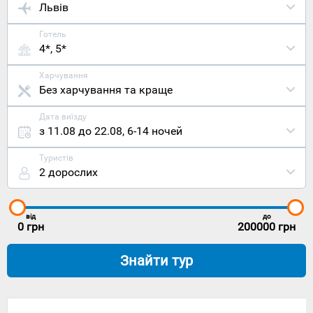
Львів
Готель
4*, 5*
Харчування
Без харчування та краще
Дата виїзду
з 11.08 до 22.08
,
6-14 ночей
Туристів
2 дорослих
від
до
0
грн
200000
грн
Знайти тур