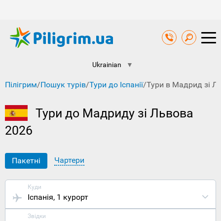
Ukrainian
▼
Пілігрим
/
Пошук турів
/
Тури до Іспанії
/
Тури в Мадрид зі Л
Тури до Мадриду зі Львова
2026
Чартери
Пакетні
Куди
Іспанія
, 1 курорт
Звідки