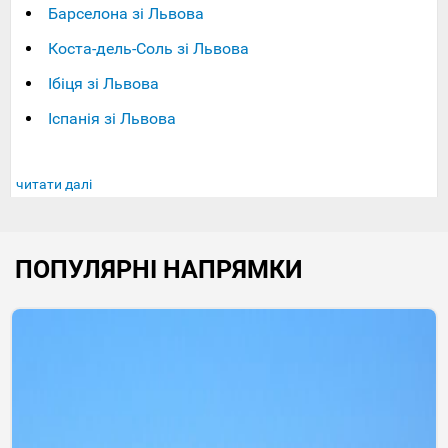
Барселона зі Львова
Коста-дель-Соль зі Львова
Ібіця зі Львова
Іспанія зі Львова
читати далі
ПОПУЛЯРНІ НАПРЯМКИ