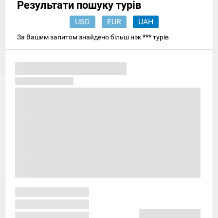
Результати пошуку турів
USD
EUR
UAH
За Вашим запитом знайдено більш ніж
***
турів