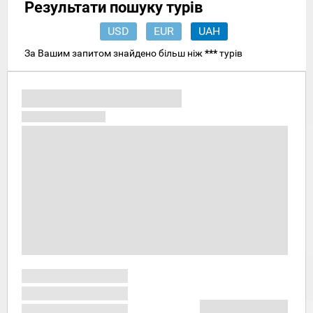
Результати пошуку турів
USD
EUR
UAH
За Вашим запитом знайдено більш ніж
***
турів