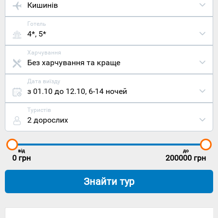
Кишинів
Готель
4*, 5*
Харчування
Без харчування та краще
Дата виїзду
з 01.10 до 12.10
,
6-14 ночей
Туристів
2 дорослих
від
до
0
грн
200000
грн
Знайти тур