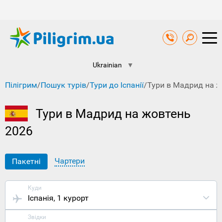
Ukrainian
▼
Пілігрим
/
Пошук турів
/
Тури до Іспанії
/
Тури в Мадрид на 
Тури в Мадрид на жовтень
2026
Чартери
Пакетні
Куди
Іспанія
, 1 курорт
Звідки