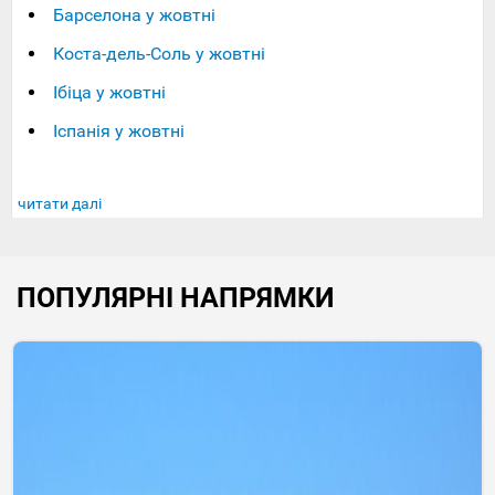
Барселона у жовтні
Коста-дель-Соль у жовтні
Ібіца у жовтні
Іспанія у жовтні
читати далі
ПОПУЛЯРНІ НАПРЯМКИ