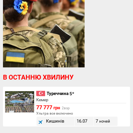
В ОСТАННЮ ХВИЛИНУ
Туреччина
5*
Кемер
77 777
грн
2взр
Ультра все включено
Кишинів
16.07
7
ночей