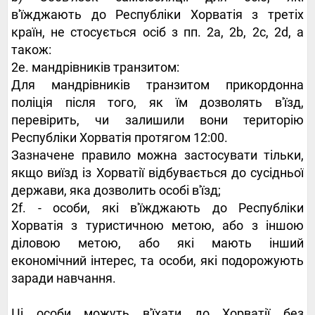
в'їжджають до Республіки Хорватія з третіх
країн, не стосується осіб з пп. 2a, 2b, 2c, 2d, а
також:
2е. мандрівників транзитом:
Для мандрівників транзитом прикордонна
поліція після того, як їм дозволять в'їзд,
перевірить, чи залишили вони територію
Республіки Хорватія протягом 12:00.
Зазначене правило можна застосувати тільки,
якщо виїзд із Хорватії відбувається до сусідньої
держави, яка дозволить особі в'їзд;
2f. - особи, які в'їжджають до Республіки
Хорватія з туристичною метою, або з іншою
діловою метою, або які мають інший
економічний інтерес, та особи, які подорожують
заради навчання.
Ці особи можуть в'їхати до Хорватії без