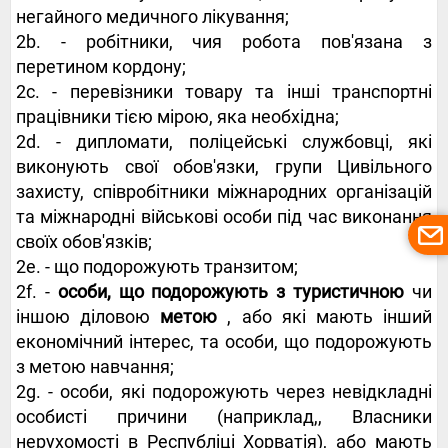
негайного медичного лікування;
2b. - робітники, чия робота пов'язана з
перетином кордону;
2c. - перевізники товару та інші транспортні
працівники тією мірою, яка необхідна;
2d. - дипломати, поліцейські службовці, які
виконують свої обов'язки, групи Цивільного
захисту, співробітники міжнародних організацій
та міжнародні військові особи під час виконання
своїх обов'язків;
2е. - що подорожують транзитом;
2f. -
особи, що подорожують з туристичною
чи
іншою діловою
метою
, або які мають інший
економічний інтерес, та особи, що подорожують
з метою навчання;
2g. - особи, які подорожують через невідкладні
особисті причини (наприклад,, Власники
нерухомості в Республіці Хорватія), або мають