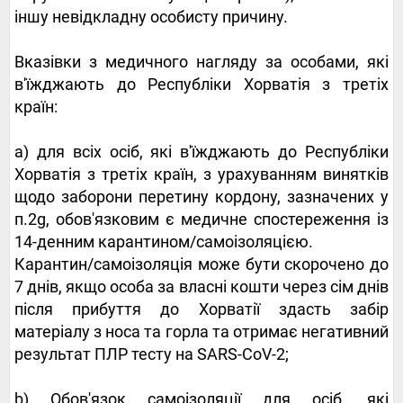
іншу невідкладну особисту причину.
Вказівки з медичного нагляду за особами, які
в'їжджають до Республіки Хорватія з третіх
країн:
а) для всіх осіб, які в'їжджають до Республіки
Хорватія з третіх країн, з урахуванням винятків
щодо заборони перетину кордону, зазначених у
п.2g, обов'язковим є медичне спостереження із
14-денним карантином/самоізоляцією.
Карантин/самоізоляція може бути скорочено до
7 днів, якщо особа за власні кошти через сім днів
після прибуття до Хорватії здасть забір
матеріалу з носа та горла та отримає негативний
результат ПЛР тесту на SARS-CoV-2;
b) Обов'язок самоізоляції для осіб, які