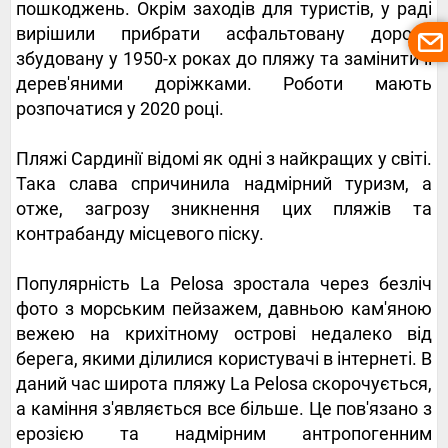
пошкоджень. Окрім заходів для туристів, у раді
вирішили прибрати асфальтовану дорогу,
збудовану у 1950-х роках до пляжу та замінити її
дерев'яними доріжками. Роботи мають
розпочатися у 2020 році.
Пляжі Сардинії відомі як одні з найкращих у світі.
Така слава спричинила надмірний туризм, а
отже, загрозу зникнення цих пляжів та
контрабанду місцевого піску.
Популярність La Pelosa зростала через безліч
фото з морським пейзажем, давньою кам'яною
вежею на крихітному острові недалеко від
берега, якими ділилися користувачі в інтернеті. В
даний час широта пляжу La Pelosa скорочується,
а каміння з'являється все більше. Це пов'язано з
ерозією та надмірним антропогенним