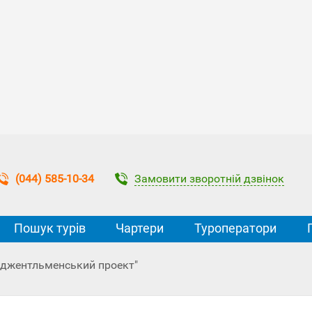
Замовити зворотній дзвінок
(044) 585-10-34
Пошук турів
Чартери
Туроператори
 "джентльменський проект"