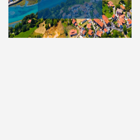
Тури до Чорногорії
ТУРИ ТА КВИТКИ
 мережах:
Пошук турів
Гарячі тури
Квитки на чартери
Вартість підбору туру