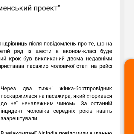
менський проект"
андрівниць після повідомлень про те, що на
етій ряд із шести в економ-класі буде
кий крок був викликаний двома недавніми
риставав пасажир чоловічої статі на рейсі
Через два тижні жінка-бортпровідник
поскаржилася на пасажира, який «торкався
до неї неналежним чином». За останній
інцидент чоловіка середніх років навіть
заарештували.
В авіакомпанії Air India повідомили виданню