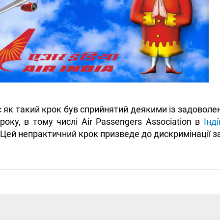
с як такий крок був сприйнятий деякими із задоволе
року, в тому числі Air Passengers Association в
Інді
«Цей непрактичний крок призведе до дискримінації за