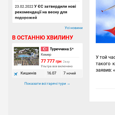
У ЄС затвердили нові
23.02.2022
рекомендації на весну для
подорожей
Усі новини
В ОСТАННЮ ХВИЛИНУ
Туреччина
5*
Кемер
У той ча
77 777
грн
2взр
такого к
Ультра все включено
заявив: 
Кишинів
16.07
7
ночей
Показати всі гарячі тури →