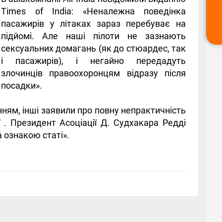
Times of India: «Неналежна поведінка
пасажирів у літаках зараз перебуває на
підйомі. Але наші пілоти не зазнають
сексуальних домагань (як до стюардес, так
і пасажирів), і негайно передадуть
злочинців правоохоронцям відразу після
посадки».
нням, інші заявили про повну непрактичність
ї
. Президент Асоціації Д. Судхакара Редді
 ознакою статі».