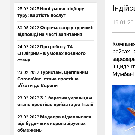
Індій
Нові умови підбору
25.02.2025
туру: вартість послуг
19.01.20
Форс-мажор у туризмі:
30.05.2022
відповіді на часті запитання
Компанія
Про роботу ТА
24.02.2022
рейсах 
«Пілігрим» в умовах воєнного
зарезер
стану
інцидент
Туристам, щепленим
23.02.2022
Мумбаї-
CoronaVac, стане простіше
в'їхати до Європи
З 1 березня українцям
23.02.2022
стане простіше приїхати до Італії
Мадейра відмовилася
23.02.2022
від будь-яких коронавірусних
обмежень