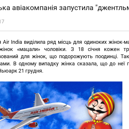
ська авіакомпанія запустила "джентль
17
 Air India виділила ряд місць для одиноких жінок-м
жінок «мацали» чоловіки. З 18 січня кожен тр
вований для жінок, що подорожують поодинці. Та
ами. В одному випадку жінка сказала, що до неї п
Ньюарк 21 грудня.