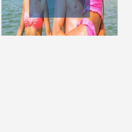
Гарячі тури
ПРО КОМПАНІЮ
ДОПОМОГА
Про нас
Часті запитання
Контакти агенцій
Як купити тур
Вакансії компанії
Як сплатити тур
Форма зворотнього зв'язку
Чому нам довіряють?