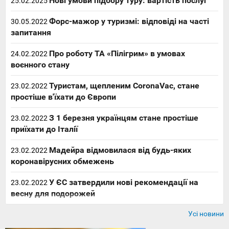
Нові умови підбору туру: вартість послуг
25.02.2025
Форс-мажор у туризмі: відповіді на часті
30.05.2022
запитання
Про роботу ТА «Пілігрим» в умовах
24.02.2022
воєнного стану
Туристам, щепленим CoronaVac, стане
23.02.2022
простіше в'їхати до Європи
З 1 березня українцям стане простіше
23.02.2022
приїхати до Італії
Мадейра відмовилася від будь-яких
23.02.2022
коронавірусних обмежень
У ЄС затвердили нові рекомендації на
23.02.2022
весну для подорожей
Усі новини