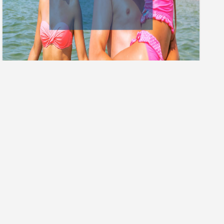
Гарячі тури
ПРО КОМПАНІЮ
ДОПОМОГА
Про нас
Часті запитання
Контакти агенцій
Як купити тур
Вакансії компанії
Як сплатити тур
Форма зворотнього зв'язку
Чому нам довіряють?