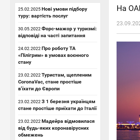
На ОА
Нові умови підбору
25.02.2025
туру: вартість послуг
23.09.20
Форс-мажор у туризмі:
30.05.2022
відповіді на часті запитання
Про роботу ТА
24.02.2022
«Пілігрим» в умовах воєнного
стану
Туристам, щепленим
23.02.2022
CoronaVac, стане простіше
в'їхати до Європи
З 1 березня українцям
23.02.2022
стане простіше приїхати до Італії
Мадейра відмовилася
23.02.2022
від будь-яких коронавірусних
обмежень