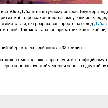
ься «Око Дубая» на штучному острові Блуотерс, від
критих кабін, розрахованих на різну кількість відві
тями: є такі, які розраховані просто на огляд
Дубая
ити напій. Також є і аналог приватних кают: кабіни,
ний оберт колесо здійснює за 38 хвилин.
на колесо можна вже зараз купити на офіційному с
 Через коронавірусні обмеження зараз в одну кабіну 