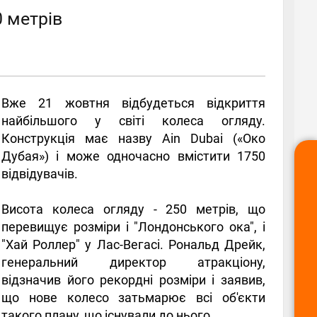
 метрів
Вже 21 жовтня відбудеться відкриття
найбільшого у світі колеса огляду.
Конструкція має назву Ain Dubai («Око
Дубая») і може одночасно вмістити 1750
відвідувачів.
Висота колеса огляду - 250 метрів, що
перевищує розміри і "Лондонського ока", і
"Хай Роллер" у Лас-Вегасі. Рональд Дрейк,
генеральний директор атракціону,
відзначив його рекордні розміри і заявив,
що нове колесо затьмарює всі об'єкти
такого плану, що існували до нього.