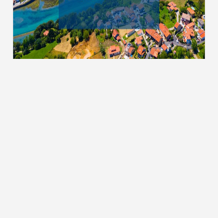
Тури до Чорногорії
ТУРИ ТА КВИТКИ
 мережах:
Пошук турів
Гарячі тури
Квитки на чартери
Вартість підбору туру