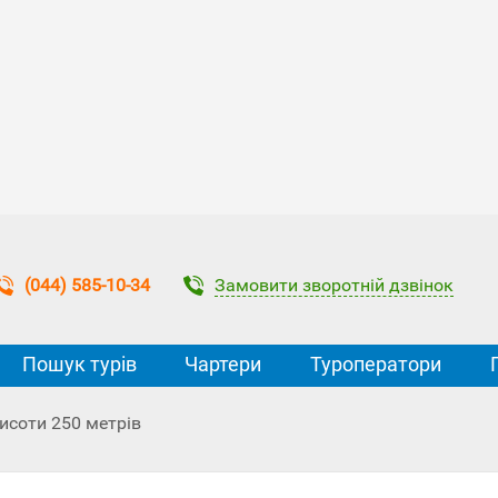
Замовити зворотній дзвінок
(044) 585-10-34
Пошук турів
Чартери
Туроператори
исоти 250 метрів