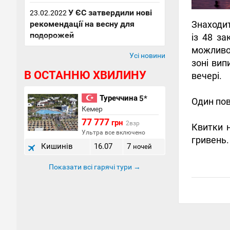
У ЄС затвердили нові
23.02.2022
рекомендації на весну для
Знаходит
подорожей
із 48 за
можливос
Усі новини
зоні вип
В ОСТАННЮ ХВИЛИНУ
вечері.
Туреччина
5*
Один пов
Кемер
77 777
грн
2взр
Квитки 
Ультра все включено
гривень.
Кишинів
16.07
7
ночей
Показати всі гарячі тури →