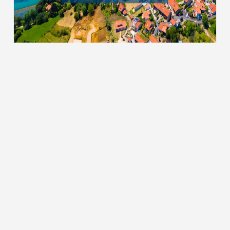
Тури до Чорногорії
ТУРИ ТА КВИТКИ
 мережах:
Пошук турів
Гарячі тури
Квитки на чартери
Вартість підбору туру