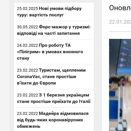
Оновле
Нові умови підбору
25.02.2025
туру: вартість послуг
22.01.20
Форс-мажор у туризмі:
30.05.2022
відповіді на часті запитання
Про роботу ТА
24.02.2022
«Пілігрим» в умовах воєнного
стану
Туристам, щепленим
23.02.2022
CoronaVac, стане простіше
в'їхати до Європи
З 1 березня українцям
23.02.2022
стане простіше приїхати до Італії
Мадейра відмовилася
23.02.2022
від будь-яких коронавірусних
обмежень