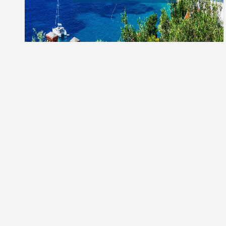
Тури до Хорватії
Телефонуйте нам:
Ми в соціальних
050 249 03 33
Приймаємо оплату: