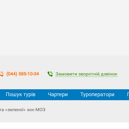
Замовити зворотній дзвінок
(044) 585-10-34
Пошук турів
Чартери
Туроператори
та «зеленої» зон МОЗ