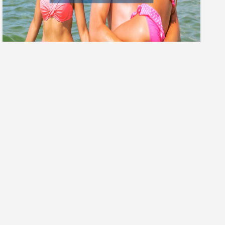
Гарячі тури
ПРО КОМПАНІЮ
ДОПОМОГА
Про нас
Часті запитання
Контакти агенцій
Як купити тур
Вакансії компанії
Як сплатити тур
Форма зворотнього зв'язку
Чому нам довіряють?
Правова інформація
Карта сайту