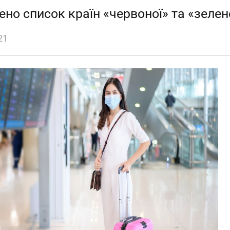
но список країн «червоної» та «зелен
21