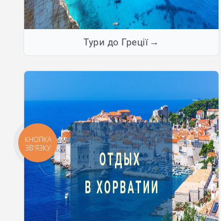
Тури до Греції
КНОПКА
ЗВ'ЯЗКУ