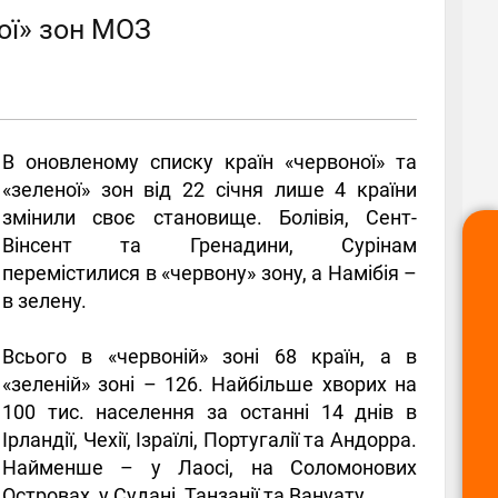
ої» зон МОЗ
В оновленому списку країн «червоної» та
«зеленої» зон від 22 січня лише 4 країни
змінили своє становище. Болівія, Сент-
Вінсент та Гренадини, Сурінам
перемістилися в «червону» зону, а Намібія –
в зелену.
Всього в «червоній» зоні 68 країн, а в
«зеленій» зоні – 126. Найбільше хворих на
100 тис. населення за останні 14 днів в
Ірландії, Чехії, Ізраїлі, Португалії та Андорра.
Найменше – у Лаосі, на Соломонових
Островах, у Судані, Танзанії та Вануату.