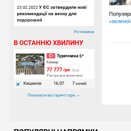
У ЄС затвердили нові
23.02.2022
рекомендації на весну для
Популяр
подорожей
«зеленої
Усі новини
В ОСТАННЮ ХВИЛИНУ
Туреччина
5*
Кемер
77 777
грн
2взр
Ультра все включено
Кишинів
16.07
7
ночей
Показати всі гарячі тури →