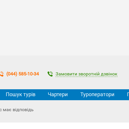
Замовити зворотній дзвінок
(044) 585-10-34
Пошук турів
Чартери
Туроператори
с має відповідь