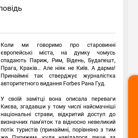
повідь
Коли ми говоримо про старовинні
європейські міста, на думку чомусь
спадають Париж, Рим, Відень, Будапешт,
Прага, Краків… Але ніяк не Київ. А дарма!
Принаймні так стверджує журналістка
авторитетного видання Forbes Рана Гуд.
У своїй замітці вона описала переваги
Києва, згадавши у тому числі найсмачніші
національні страви, відкритий доступ до
визначних пам'яток та відносно невеликий
потік туристів (принаймні, порівняно з тим
же Парижем, куди навідалося лише за