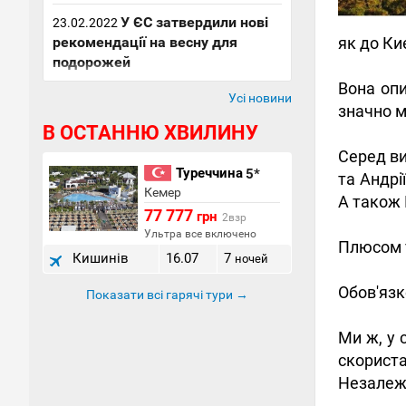
У ЄС затвердили нові
23.02.2022
рекомендації на весну для
як до Ки
подорожей
Вона опи
Усі новини
значно м
В ОСТАННЮ ХВИЛИНУ
Серед ви
Туреччина
5*
та Андрі
Кемер
А також
77 777
грн
2взр
Ультра все включено
Плюсом т
Кишинів
16.07
7
ночей
Обов'язк
Показати всі гарячі тури →
Ми ж, у 
скорис
Незалежн