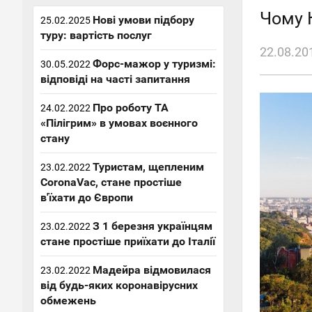
Чому 
Нові умови підбору
25.02.2025
туру: вартість послуг
22.08.20
Форс-мажор у туризмі:
30.05.2022
відповіді на часті запитання
Про роботу ТА
24.02.2022
«Пілігрим» в умовах воєнного
стану
Туристам, щепленим
23.02.2022
CoronaVac, стане простіше
в'їхати до Європи
З 1 березня українцям
23.02.2022
стане простіше приїхати до Італії
Мадейра відмовилася
23.02.2022
від будь-яких коронавірусних
обмежень