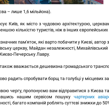
єва – лише 1,6 мільйона).
сує Київ, як місто з чудовою архітектурою, церкв
еншою кількістю туристів, ніж в інших європейських
значних пам'яток, які варто побачити у Києві, автор
ївську церкву, Майдан незалежності, Михайлівський
 Києво-Печерську Лавру.
акож вважається дешевизна громадського транспорт
ово радить спробувати борщ та голубці у місцевих з
свою чергу, пропонуємо вам відправитися з Києва та 
тавшись нашим сервісом пошуку
чартерних авіар
ості, багато компаній роблять суттєві знижки до 50