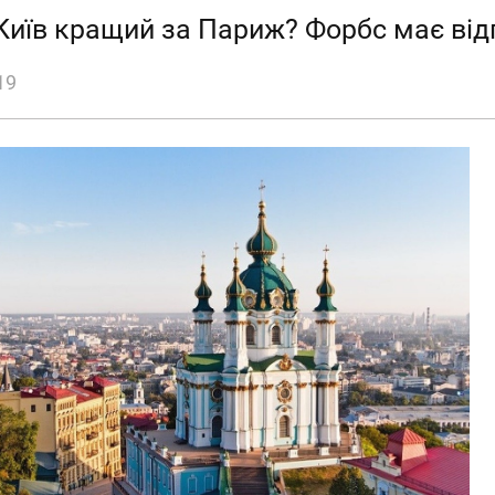
Київ кращий за Париж? Форбс має від
19