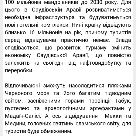
100 мільйонів мандрівників до 2030 року. Для
цього в Саудівській Аравії розвиватиметься
необхідна інфраструктура та будуватимуться
нові готельні комплекси. Нині країну відвідують
близько 16 мільйонів на рік, причому туристів
серед відвідувачів практично немає. Влада
сподівається, що розвиток туризму змінить
економіку Саудівської Аравії, що повністю
залежить на сьогодні від нафтовидобутку та
переробки.
Відпочиваючі зможуть насолодитися пляжами
Червоного моря та його багатим підводним
світом,
засніженими горами провінції Табук,
пустелею та археологічними артефактами у
Мадаїн-Салісі. А ось відвідування
Мекки та
Медини, головних святинь ісламського світу, для
туристів буде обмеженим.