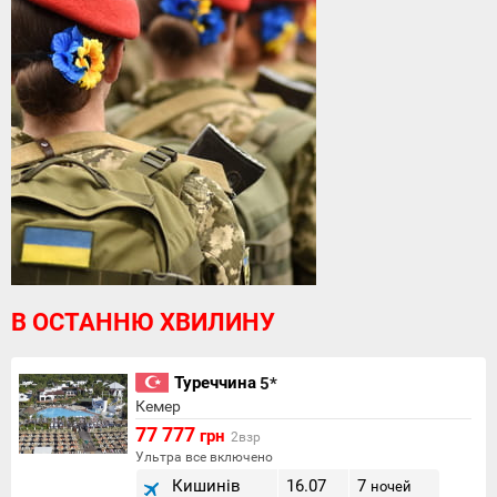
В ОСТАННЮ ХВИЛИНУ
Туреччина
5*
Кемер
77 777
грн
2взр
Ультра все включено
Кишинів
16.07
7
ночей