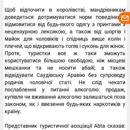
Щоб відпочити в королівстві, мандрівникам
доведеться дотримуватися норм поведінки і
відмовитися від
будь-якого одягу з принтами з
нецензурною лексикою, а також від шортів і
майок для чоловіків і спідниць вище колін і
плечей, що відкривають топів і суконь для жінок.
Проте, туристки все ж таки зможуть
користуватися більшою свободою, ніж місцеві
мешканки та не носити
абайї, а також
відвідувати Саудівську Аравію без супроводу
родичів чоловічої статі. Не слід чекати
послаблення у питанні алкоголю:
продаж,
купівля чи вживання алкоголю залишаться поза
законом, як і ввезення будь-яких наркотиків у
країну.
Представник туристичної асоціації Abta сказав: