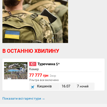
В ОСТАННЮ ХВИЛИНУ
Туреччина
5*
Кемер
77 777
грн
2взр
Ультра все включено
Кишинів
16.07
7
ночей
Показати всі гарячі тури →