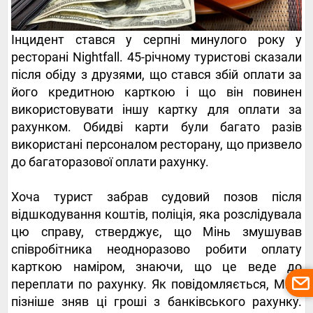
Інцидент стався у серпні минулого року у
ресторані Nightfall. 45-річному туристові сказали
після обіду з друзями, що стався збій оплати за
його кредитною карткою і що він повинен
використовувати іншу картку для оплати за
рахунком. Обидві карти були багато разів
використані персоналом ресторану, що призвело
до багаторазової оплати рахунку.
Хоча турист забрав судовий позов після
відшкодування коштів, поліція, яка розслідувала
цю справу, стверджує, що Мінь змушував
співробітника неодноразово робити оплату
карткою наміром, знаючи, що це веде до
переплати по рахунку. Як повідомляється, Мінь
пізніше зняв ці гроші з банківського рахунку.