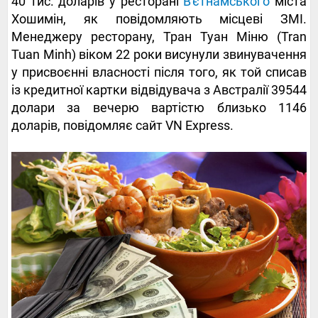
40 тис. доларів у ресторані
В'єтнамського
міста
Хошимін, як повідомляють місцеві ЗМІ.
Менеджеру ресторану, Тран Туан Міню (Tran
Tuan Minh) віком 22 роки висунули звинувачення
у присвоєнні власності після того, як той списав
із кредитної картки відвідувача з Австралії 39544
долари за вечерю вартістю близько 1146
доларів, повідомляє сайт VN Express.