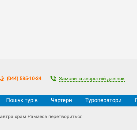
Замовити зворотній дзвінок
(044) 585-10-34
Пошук турів
Чартери
Туроператори
: завтра храм Рамзеса перетвориться