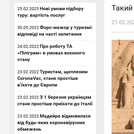
Такий 
Нові умови підбору
25.02.2025
туру: вартість послуг
21.02.20
Форс-мажор у туризмі:
30.05.2022
відповіді на часті запитання
Про роботу ТА
24.02.2022
«Пілігрим» в умовах воєнного
стану
Туристам, щепленим
23.02.2022
CoronaVac, стане простіше
в'їхати до Європи
З 1 березня українцям
23.02.2022
стане простіше приїхати до Італії
Мадейра відмовилася
23.02.2022
від будь-яких коронавірусних
обмежень