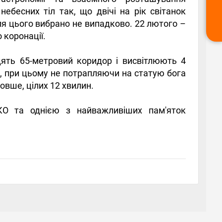
небесних тіл так, що двічі на рік світанок
я цього вибрано не випадково. 22 лютого –
 коронації.
дять 65-метровий коридор і висвітлюють 4
ин, при цьому не потрапляючи на статую бога
вше, цілих 12 хвилин.
КО та однією з найважливіших пам'яток