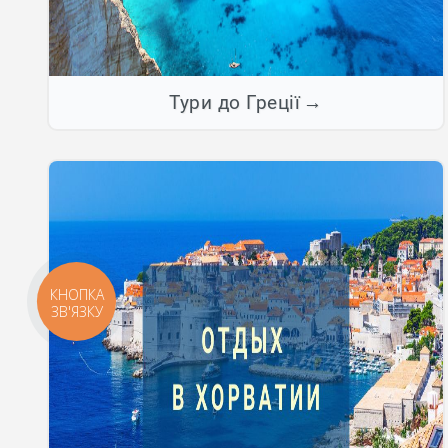
Тури до Греції
КНОПКА
ЗВ'ЯЗКУ