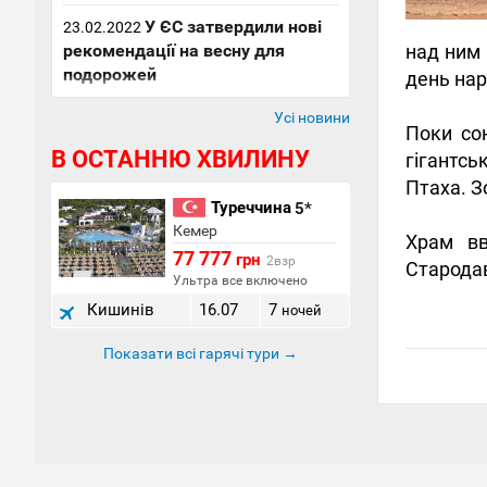
У ЄС затвердили нові
23.02.2022
рекомендації на весну для
над ним 
подорожей
день нар
Усі новини
Поки со
В ОСТАННЮ ХВИЛИНУ
гігантсь
Птаха. З
Туреччина
5*
Кемер
Храм вв
77 777
грн
2взр
Стародав
Ультра все включено
Кишинів
16.07
7
ночей
Показати всі гарячі тури →