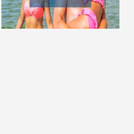
Гарячі тури
ПРО КОМПАНІЮ
ДОПОМОГА
Про нас
Часті запитання
Контакти агенцій
Як купити тур
Вакансії компанії
Як сплатити тур
Форма зворотнього зв'язку
Чому нам довіряють?
Правова інформація
Карта сайту