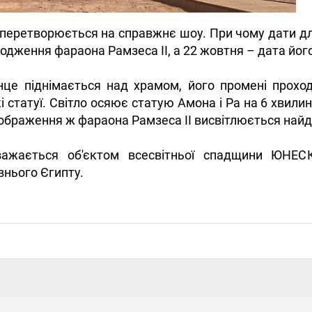
перетворюється на справжнє шоу. При чому дати дл
одження фараона Рамзеса II, а 22 жовтня – дата його
нце піднімається над храмом, його промені прохо
кі статуї. Світло осяює статую Амона і Ра на 6 хвил
ображення ж фараона Рамзеса II висвітлюється найдо
ажається об'єктом всесвітньої спадщини ЮНЕС
нього Єгипту.