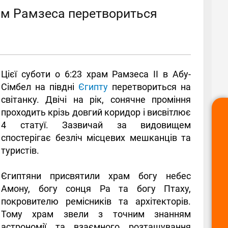
храм Рамзеса перетвориться
Цієї суботи о 6:23 храм Рамзеса II в Абу-
Сімбел на півдні
Єгипту
перетвориться на
світанку. Двічі на рік, сонячне проміння
проходить крізь довгий коридор і висвітлює
4 статуї. Зазвичай за видовищем
спостерігає безліч місцевих мешканців та
туристів.
Єгиптяни присвятили храм богу небес
Амону, богу сонця Ра та богу Птаху,
покровителю ремісників та архітекторів.
Тому храм звели з точним знанням
астрономії та взаємного розташування