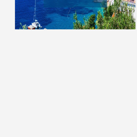
Тури до Хорватії
Телефонуйте нам:
Ми в соціальних
050 249 03 33
Приймаємо оплату: