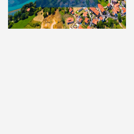
Тури до Чорногорії
ТУРИ ТА КВИТКИ
 мережах:
Пошук турів
Гарячі тури
Квитки на чартери
Вартість підбору туру