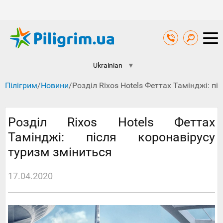
Ukrainian
▼
Пілігрим
/
Новини
/
Розділ Rixos Hotels Феттах Тамінджі: п
Розділ Rixos Hotels Феттах
Тамінджі: після коронавірусу
туризм зміниться
17.04.2020