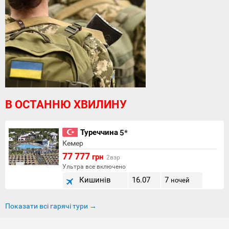
В ОСТАННЮ ХВИЛИНУ
Туреччина
5*
Кемер
77 777
грн
2взр
Ультра все включено
Кишинів
16.07
7
ночей
Показати всі гарячі тури →