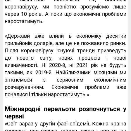
коронавірусу, ми повністю зрозуміємо лише
через 10 років. А поки що економічні проблеми
наростатимуть.
«Держави вже влили в економіку десятки
трильйонів доларів, але це не пожвавило ринки.
Після коронавірусу існуючі тренди призведуть
до нового світу, нових процесів і нової
визначеності. Ні 2020-й, ні 2021 рік не будуть
такими, як 2019-й. Найближчими місяцями ми
зіткнемося з серйозним економічним
розчаруванням. Економічні проблеми вже
почалися і тільки наростатимуть.»
Міжнародні перельоти розпочнуться у
червні
«Світ зараз у другій фазі епідемії. Кожна країна
говорить про сусідів, школи, міста і про те, як