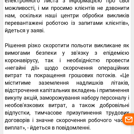
електронного листа з інформацією про свої
можливості, і ми просимо клієнтів не дзвонити
нам, оскільки наші центри обробки викликів
перевантажені роботою із запитами клієнтів»,
йдеться у заяві.
Рішення різко скоротити польоти викликане як
вимогами безпеки у зв'язку з епідемією
коронавірусу, так і необхідністю провести
«негайні дії» щодо скорочення операційних
витрат та покращення грошових потоків. «Це
міститиме заземлення надлишків літаків,
відстрочення капітальних вкладень і припинення
викупу акцій, заморожування набору персоналу і
необов'язкових витрат, а також добровільні
відпустки, тимчасове призупинення трудових
договорів і значне скорочення робочого часу і
виплат», - йдеться в повідомленні.