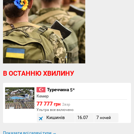
В ОСТАННЮ ХВИЛИНУ
Туреччина
5*
Кемер
77 777
грн
2взр
Ультра все включено
Кишинів
16.07
7
ночей
Показати всі гарячі тури →