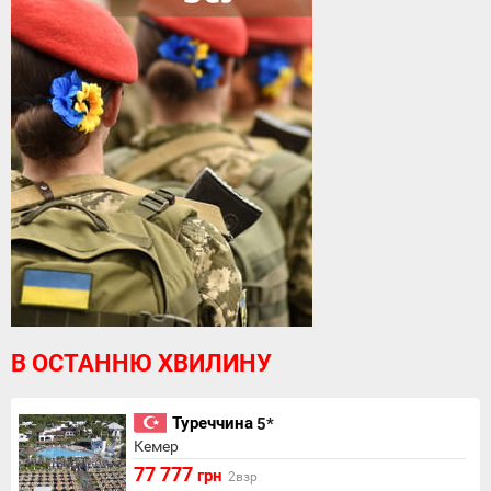
В ОСТАННЮ ХВИЛИНУ
Туреччина
5*
Кемер
77 777
грн
2взр