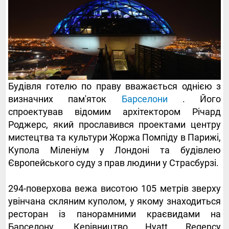
Будівля готелю по праву вважається однією з
визначних пам'яток
Барселони
. Його
спроектував відомим архітектором Річард
Роджерс, який прославився проектами центру
мистецтва та культури Жоржа Помпіду в Парижі,
Купола Міленіум у Лондоні та будівлею
Європейського суду з прав людини у Страсбурзі.
294-поверхова вежа висотою 105 метрів зверху
увінчана скляним куполом, у якому знаходиться
ресторан із панорамними краєвидами на
Барселону. Керівництво Hyatt Regency