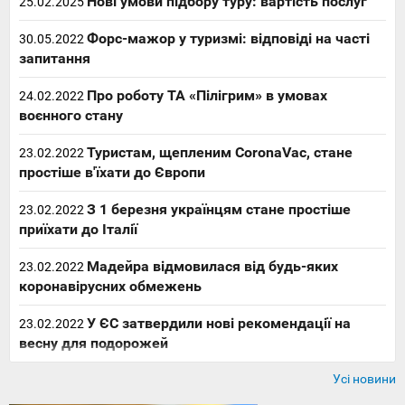
Нові умови підбору туру: вартість послуг
25.02.2025
Форс-мажор у туризмі: відповіді на часті
30.05.2022
запитання
Про роботу ТА «Пілігрим» в умовах
24.02.2022
воєнного стану
Туристам, щепленим CoronaVac, стане
23.02.2022
простіше в'їхати до Європи
З 1 березня українцям стане простіше
23.02.2022
приїхати до Італії
Мадейра відмовилася від будь-яких
23.02.2022
коронавірусних обмежень
У ЄС затвердили нові рекомендації на
23.02.2022
весну для подорожей
Усі новини