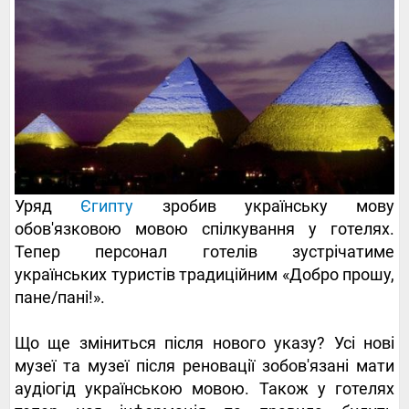
Уряд
Єгипту
зробив українську мову
обов'язковою мовою спілкування у готелях.
Тепер персонал готелів зустрічатиме
українських туристів традиційним «Добро прошу,
пане/пані!».
Що ще зміниться після нового указу? Усі нові
музеї та музеї після реновації зобов'язані мати
аудіогід українською мовою. Також у готелях