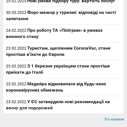
Нові умови підбору туру: вартість послуг
25.02.2025
Форс-мажор у туризмі: відповіді на часті
30.05.2022
запитання
Про роботу ТА «Пілігрим» в умовах
24.02.2022
воєнного стану
Туристам, щепленим CoronaVac, стане
23.02.2022
простіше в'їхати до Європи
З 1 березня українцям стане простіше
23.02.2022
приїхати до Італії
Мадейра відмовилася від будь-яких
23.02.2022
коронавірусних обмежень
У ЄС затвердили нові рекомендації на
23.02.2022
весну для подорожей
Усі новини