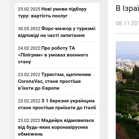
В Ізра
Нові умови підбору
25.02.2025
туру: вартість послуг
08.11.20
Форс-мажор у туризмі:
30.05.2022
відповіді на часті запитання
Про роботу ТА
24.02.2022
«Пілігрим» в умовах воєнного
стану
Туристам, щепленим
23.02.2022
CoronaVac, стане простіше
в'їхати до Європи
З 1 березня українцям
23.02.2022
стане простіше приїхати до Італії
Мадейра відмовилася
23.02.2022
від будь-яких коронавірусних
обмежень