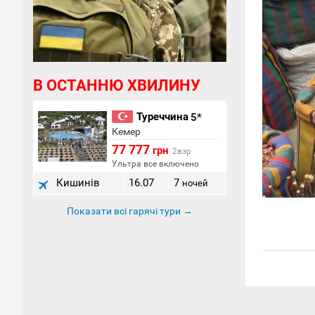
В ОСТАННЮ ХВИЛИНУ
Туреччина
5*
Кемер
77 777
грн
2взр
Ультра все включено
Кишинів
16.07
7
ночей
Показати всі гарячі тури →