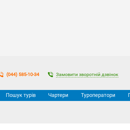
Замовити зворотній дзвінок
(044) 585-10-34
Пошук турів
Чартери
Туроператори