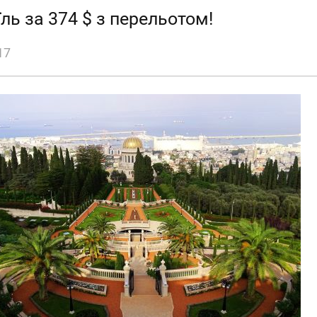
їль за 374 $ з перельотом!
17