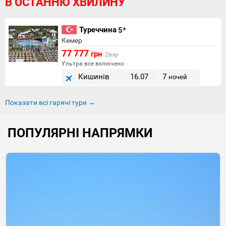
В ОСТАННЮ ХВИЛИНУ
Туреччина
5*
Кемер
77 777
грн
2взр
Ультра все включено
Кишинів
16.07
7
ночей
Показати всі гарячі тури →
ПОПУЛЯРНІ НАПРЯМКИ