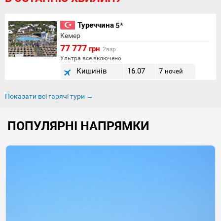
Туреччина
5*
Кемер
77 777
грн
2взр
Ультра все включено
Кишинів
16.07
7
ночей
Показати всі гарячі тури →
ПОПУЛЯРНІ НАПРЯМКИ