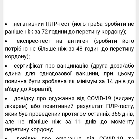
негативний ПЛР-тест (його треба зробити не
раніше ніж за 72 години до перетину кордону);
експрес-тест на антиген (зробити його
потрібно не більше ніж за 48 годин до перетину
кордону);
сертифікат про вакцинацію (друга доза/або
єдина для однодозової вакцини, при цьому
повинна бути зроблена як мінімум за 14 днів до
в'їзду до Хорватії);
довідку про одужання від COVID-19 (видану
лікарем) або позитивний результат ПЛР-тесту,
який був проведений протягом останніх 365 днів,
але не пізніше ніж за 11 днів до моменту
перетину кордону;
довідку про одужання від COVID-19 та