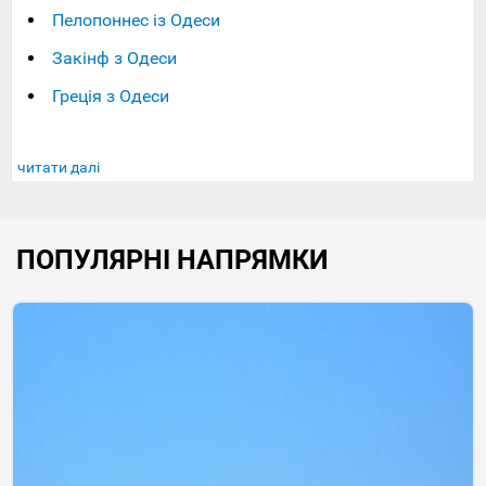
Пелопоннес із Одеси
Закінф з Одеси
Греція з Одеси
читати далі
ПОПУЛЯРНІ НАПРЯМКИ