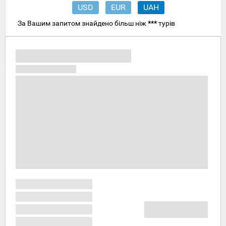
USD
EUR
UAH
За Вашим запитом знайдено більш ніж
***
турів