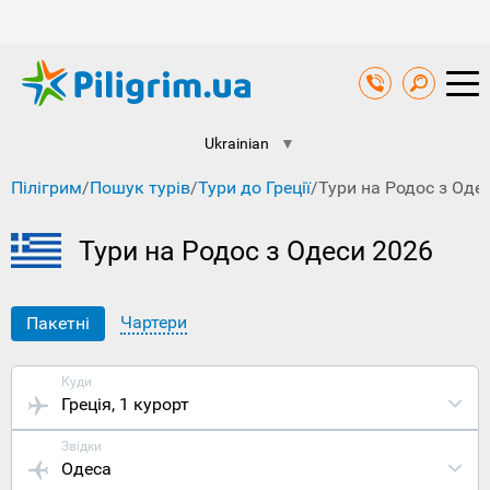
Ukrainian
▼
Пілігрим
/
Пошук турів
/
Тури до Греції
/
Тури на Родос з Оде
Тури на Родос з Одеси 2026
Чартери
Пакетні
Куди
Греція
, 1 курорт
Звідки
Одеса