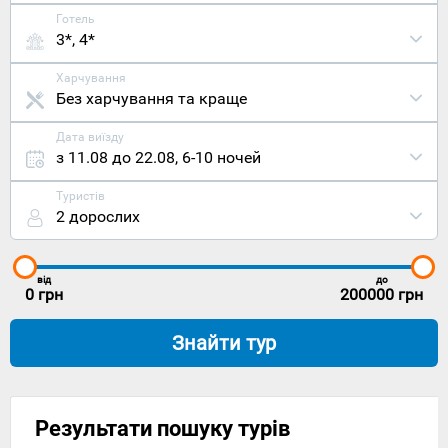
Готель
3*, 4*
Харчування
Без харчування та краще
Дата виїзду
з 11.08 до 22.08
,
6-10 ночей
Туристів
2 дорослих
від
до
0
грн
200000
грн
Знайти тур
Результати пошуку турів