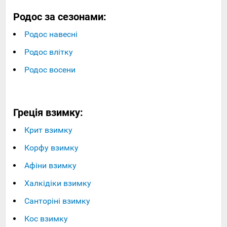
Родос за сезонами:
Родос навесні
Родос влітку
Родос восени
Греція взимку:
Крит взимку
Корфу взимку
Афіни взимку
Халкідіки взимку
Санторіні взимку
Кос взимку