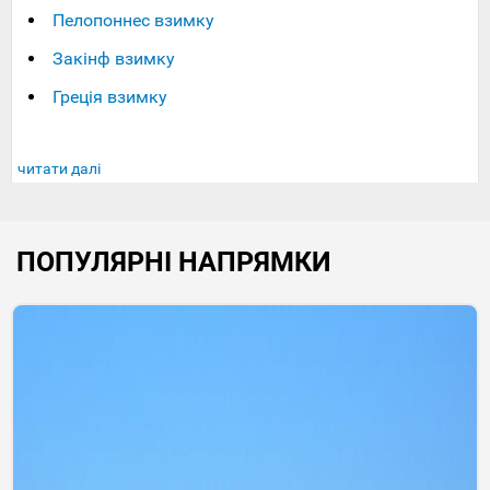
Пелопоннес взимку
Закінф взимку
Греція взимку
читати далі
ПОПУЛЯРНІ НАПРЯМКИ