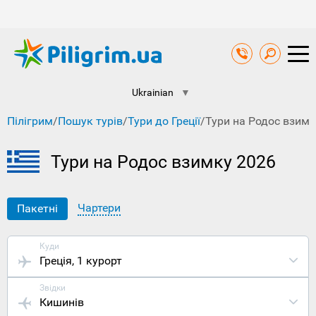
Ukrainian
▼
Пілігрим
/
Пошук турів
/
Тури до Греції
/
Тури на Родос взимк
Тури на Родос взимку 2026
Чартери
Пакетні
Куди
Греція
, 1 курорт
Звідки
Кишинів