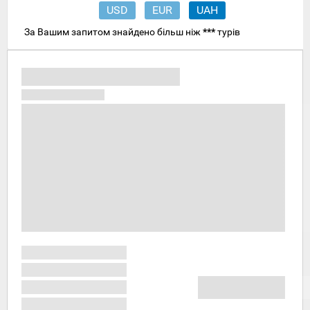
USD
EUR
UAH
За Вашим запитом знайдено більш ніж
***
турів