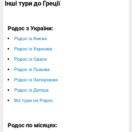
Інші тури до Греції
Родос з України:
Родос із Києва
Родос із Харкова
Родос із Одеси
Родос зі Львова
Родос із Запоріжжя
Родос із Дніпра
Всі тури на Родос
Родос по місяцях: