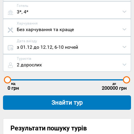
Готель
3*, 4*
Харчування
Без харчування та краще
Дата виїзду
з 01.12 до 12.12
,
6-10 ночей
Туристів
2 дорослих
від
до
0
грн
200000
грн
Знайти тур
Результати пошуку турів