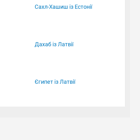
Сахл-Хашиш із Естонії
Дахаб із Латвії
Єгипет із Латвії