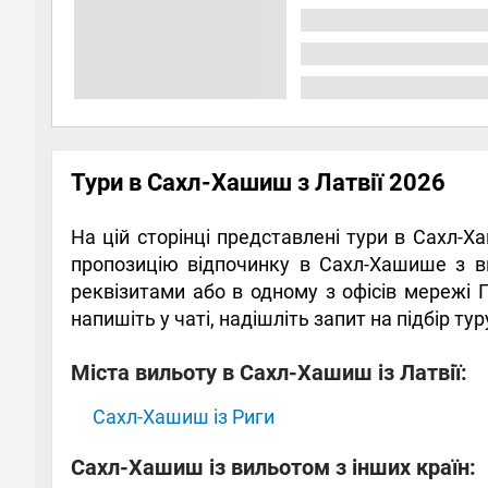
Тури в Сахл-Хашиш з Латвії 2026
На цій сторінці представлені тури в Сахл-Х
пропозицію відпочинку в Сахл-Хашише з вил
реквізитами або в одному з офісів мережі 
напишіть у чаті, надішліть запит на підбір т
Міста вильоту в Сахл-Хашиш із Латвії:
Сахл-Хашиш із Риги
Сахл-Хашиш із вильотом з інших країн: