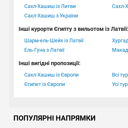
Сахл-Хашиш із Литви
Сахл-
Сахл-Хашиш з України
Інші курорти Єгипту з вильотом із Латвії
Шарм-ель-Шейх із Латвії
Хургад
Ель-Гуна з Латвії
Макаді
Інші вигідні пропозиції:
Сахл-Хашиш із Європи
Всі ту
Єгипет із Європи
Усі ту
ПОПУЛЯРНІ НАПРЯМКИ