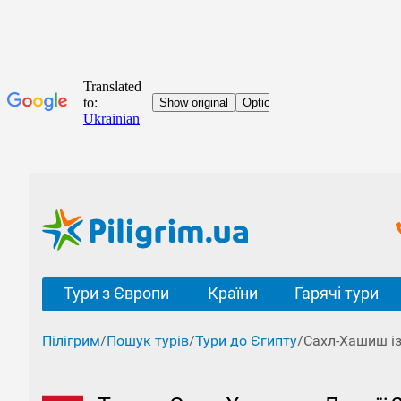
Тури з Європи
Країни
Гарячі тури
Пілігрим
/
Пошук турів
/
Тури до Єгипту
/
Сахл-Хашиш із