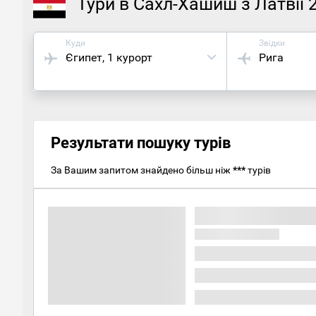
Тури в Сахл-Хашиш з Латвії 
Куди
Звідки
Єгипет
, 1 курорт
Рига
Результати пошуку турів
За Вашим запитом знайдено більш ніж
***
турів