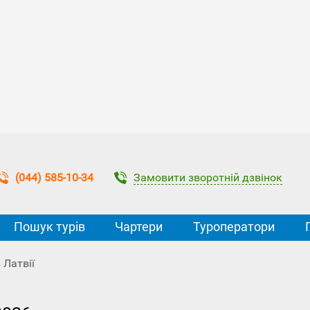
Замовити зворотній дзвінок
(044) 585-10-34
Пошук турів
Чартери
Туроператори
 Латвії