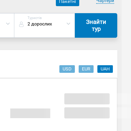
Чартери
Пакетні
Туристів
Знайти
2 дорослих
тур
USD
EUR
UAH