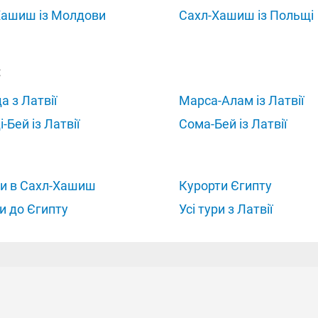
Хашиш із Молдови
Сахл-Хашиш із Польщі
:
а з Латвії
Марса-Алам із Латвії
-Бей із Латвії
Сома-Бей із Латвії
ри в Сахл-Хашиш
Курорти Єгипту
ри до Єгипту
Усі тури з Латвії