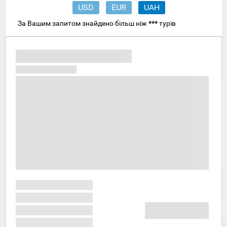
USD
EUR
UAH
За Вашим запитом знайдено більш ніж
***
турів