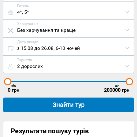
Готель
4*, 5*
Харчування
Без харчування та краще
Дата виїзду
з 15.08 до 26.08
,
6-10 ночей
Туристів
2 дорослих
від
до
0
грн
200000
грн
Знайти тур
Результати пошуку турів