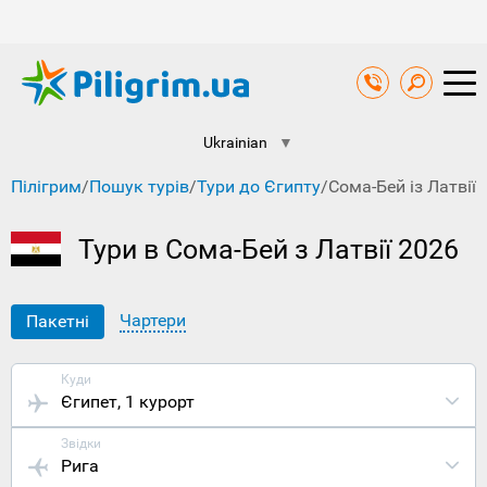
Ukrainian
▼
Пілігрим
/
Пошук турів
/
Тури до Єгипту
/
Сома-Бей із Латвії
Тури в Сома-Бей з Латвії 2026
Чартери
Пакетні
Куди
Єгипет
, 1 курорт
Звідки
Рига