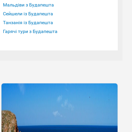
Мальдіви з Будапешта
Сейшели із Будапешта
Танзанія із Будапешта
Гарячі тури з Будапешта