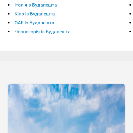
Італія з Будапешта
Кіпр із Будапешта
ОАЕ із Будапешта
Чорногорія із Будапешта