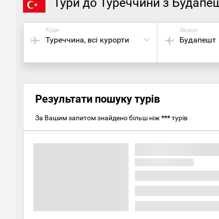
Тури до Туреччини з Будапе
Куди
Звідки
Туреччина
, всі курорти
Будапешт
Результати пошуку турів
За Вашим запитом знайдено більш ніж
***
турів