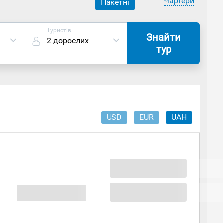
Чартери
Пакетні
Туристів
Знайти
2 дорослих
тур
USD
EUR
UAH