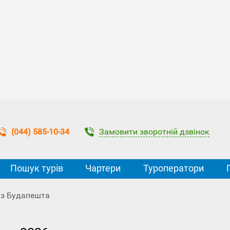
Замовити зворотній дзвінок
(044) 585-10-34
Пошук турів
Чартери
Туроператори
 з Будапешта