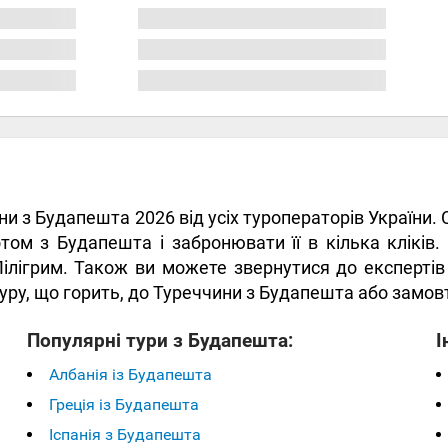
ини з Будапешта 2026 від усіх туроператорів України
том з Будапешта і забронювати її в кілька кліків
Пілігрим. Також ви можете звернутися до експерті
р туру, що горить, до Туреччини з Будапешта або замов
Популярні тури з Будапешта:
І
Албанія із Будапешта
Греція із Будапешта
Іспанія з Будапешта