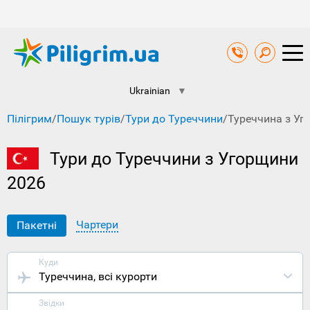
Ukrainian
▼
Пілігрим
/
Пошук турів
/
Тури до Туреччини
/
Туреччина з Уг
Тури до Туреччини з Угорщини
2026
Чартери
Пакетні
Куди
Туреччина
, всі курорти
Звідки