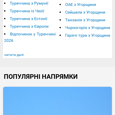
Туреччина з Румунії
ОАЕ з Угорщини
Туреччина із Чехії
Сейшели з Угорщини
Туреччина з Естонії
Танзанія з Угорщини
Туреччина з Європи
Чорногорія з Угорщини
Відпочинок у Туреччині
Гарячі тури з Угорщини
2026
читати далі
ПОПУЛЯРНІ НАПРЯМКИ