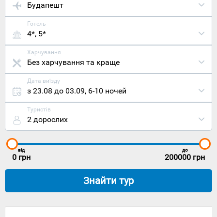
Будапешт
Готель
4*, 5*
Харчування
Без харчування та краще
Дата виїзду
з 23.08 до 03.09
,
6-10 ночей
Туристів
2 дорослих
від
до
0
грн
200000
грн
Знайти тур