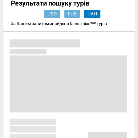
Результати пошуку турів
USD
EUR
UAH
За Вашим запитом знайдено більш ніж
***
турів