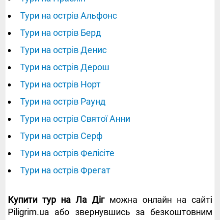
Тури на острів Альфонс
Тури на острів Берд
Тури на острів Денис
Тури на острів Дерош
Тури на острів Норт
Тури на острів Раунд
Тури на острів Святої Анни
Тури на острів Серф
Тури на острів Фелісіте
Тури на острів Фрегат
Купити тур на Ла Діг
можна онлайн на сайті
Piligrim.ua або звернувшись за безкоштовним