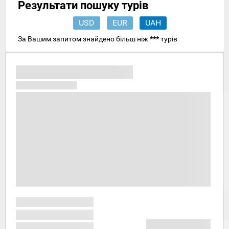
Результати пошуку турів
USD
EUR
UAH
За Вашим запитом знайдено більш ніж
***
турів