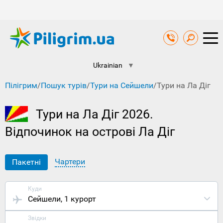
Ukrainian
▼
Пілігрим
/
Пошук турів
/
Тури на Сейшели
/
Тури на Ла Діг
Тури на Ла Діг 2026.
Відпочинок на острові Ла Діг
Чартери
Пакетні
Куди
Сейшели
, 1 курорт
Звідки