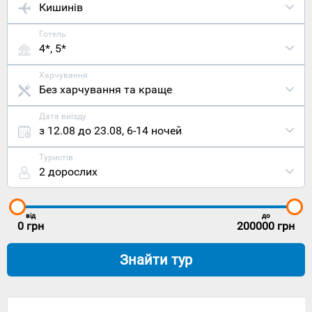
Кишинів
Готель
4*, 5*
Харчування
Без харчування та краще
Дата виїзду
з 12.08 до 23.08
,
6-14 ночей
Туристів
2 дорослих
від
до
0
грн
200000
грн
Знайти тур