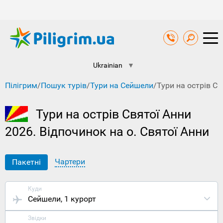
Ukrainian
▼
Пілігрим
/
Пошук турів
/
Тури на Сейшели
/
Тури на острів Св
Тури на острів Святої Анни
2026. Відпочинок на о. Святої Анни
Чартери
Пакетні
Куди
Сейшели
, 1 курорт
Звідки