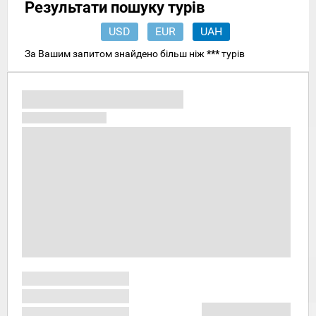
Результати пошуку турів
USD
EUR
UAH
За Вашим запитом знайдено більш ніж
***
турів