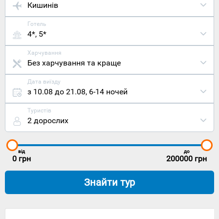
Кишинів
Готель
4*, 5*
Харчування
Без харчування та краще
Дата виїзду
з 10.08 до 21.08
,
6-14 ночей
Туристів
2 дорослих
від
до
0
грн
200000
грн
Знайти тур