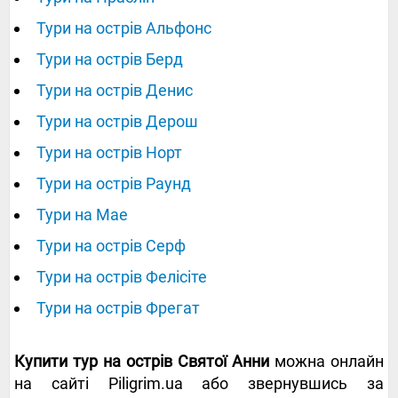
Тури на острів Альфонс
Тури на острів Берд
Тури на острів Денис
Тури на острів Дерош
Тури на острів Норт
Тури на острів Раунд
Тури на Мае
Тури на острів Серф
Тури на острів Фелісіте
Тури на острів Фрегат
Купити тур на острів Святої Анни
можна онлайн
на сайті Piligrim.ua або звернувшись за