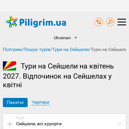
Ukrainian
▼
Пілігрим
/
Пошук турів
/
Тури на Сейшели
/
Тури на Сейшели 
Тури на Сейшели на квітень
2027. Відпочинок на Сейшелах у
квітні
Чартери
Пакетні
Куди
Сейшели
, всі курорти