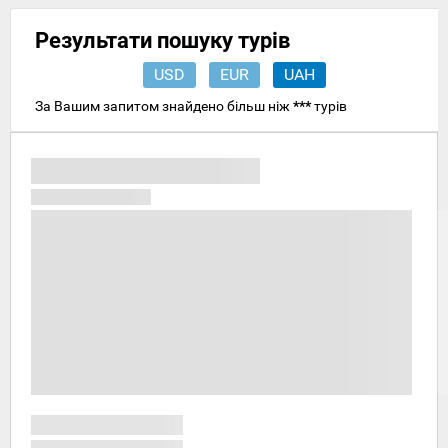
Результати пошуку турів
USD
EUR
UAH
За Вашим запитом знайдено більш ніж
***
турів