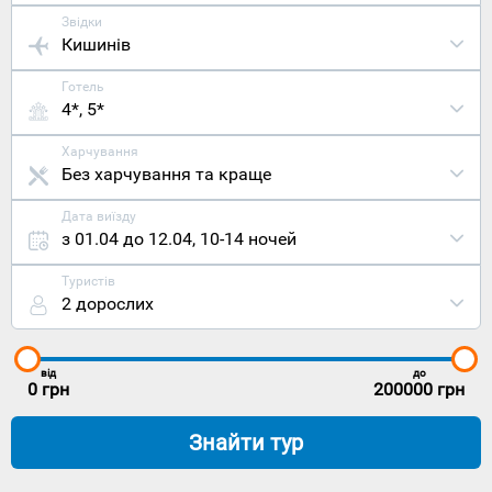
Звідки
Кишинів
Готель
4*, 5*
Харчування
Без харчування та краще
Дата виїзду
з 01.04 до 12.04
,
10-14 ночей
Туристів
2 дорослих
від
до
0
грн
200000
грн
Знайти тур