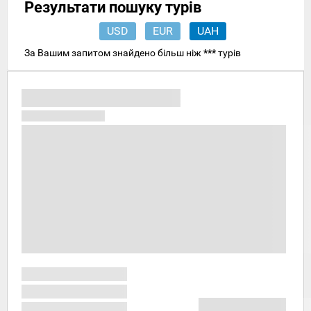
Результати пошуку турів
USD
EUR
UAH
За Вашим запитом знайдено більш ніж
***
турів