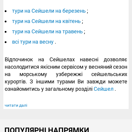
тури на Сейшели на березень
;
тури на Сейшели на квітень
;
тури на Сейшели на травень
;
всі тури на весну
.
Відпочинок на Сейшелах навесні дозволяє
насолодитися якісним сервісом у весняний сезон
на морському узбережжі сейшельських
курортів. З іншими турами Ви завжди можете
ознайомитись у загальному розділі
Сейшел
.
читати далі
ПОПУЛЯРНІ НАПРЯМКИ