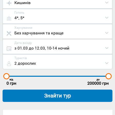
Кишинів
Готель
4*, 5*
Харчування
Без харчування та краще
Дата виїзду
з 01.03 до 12.03
,
10-14 ночей
Туристів
2 дорослих
від
до
0
грн
200000
грн
Знайти тур