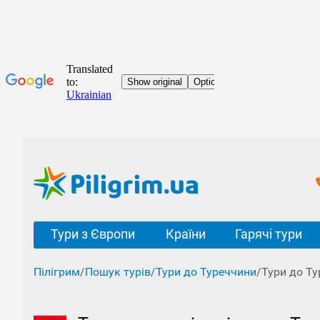
Тури з Європи
Країни
Гарячі тури
Пілігрим
/
Пошук турів
/
Тури до Туреччини
/
Тури до Т