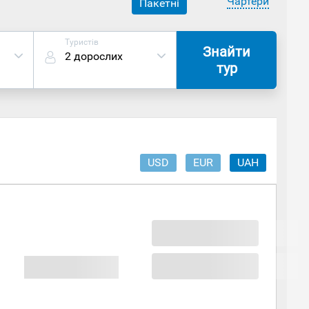
Чартери
Пакетні
Туристів
Знайти
2 дорослих
тур
USD
EUR
UAH