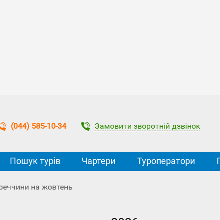
Замовити зворотній дзвінок
(044) 585-10-34
Пошук турів
Чартери
Туроператори
уреччини на жовтень