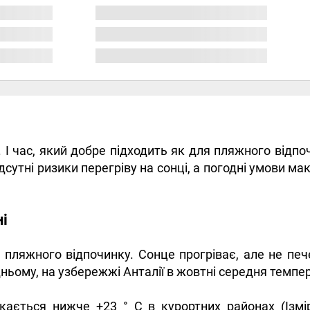
І час, який добре підходить як для пляжного відпоч
дсутні ризики перегріву на сонці, а погодні умови мак
ні
ляжного відпочинку. Сонце прогріває, але не пече с
ьому, на узбережжі Анталії в жовтні середня темпер
ається нижче +23 ° С в курортних районах (Ізмір