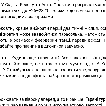
У Сіді та Белеку та Анталії повітря прогрівається д
німається до +26–28 °С. Ближче до вечора і вночі 
ться погодними сюрпризами.
жовтні, краще вибирати перші два тижні місяця, ос
ині жовтня може знадобитися парасолька. Натоміст
ють із розмахом феєрверки, танці, паради всюди. І
байте про плани на відпочинок завчасно.
овтні. Куди краще вирушити? Все залежить від ціл
там найтепліше, не вітряно і мінімум опадів. У 
. У Стамбулі можна шикарно провести час, занурююч
ть казкові ландшафти та найкращі інстаграмні місця.
онювати за півроку вперед, а то й раніше.
Гарячі тур
 тур, заощадивши до 50% його початкової вартості.