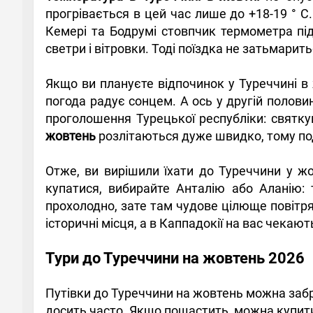
прогрівається в цей час лише до +18-19 ° С. 
Кемері та Бодрумі стовпчик термометра під
светри і вітровки. Тоді поїздка не затьмари
Якщо ви плануєте відпочинок у Туреччині в 
погода радує сонцем. А ось у другій полов
проголошення Турецької республіки: святку
жовтень
розлітаються дуже швидко, тому под
Отже, ви вирішили їхати до Туреччини у ж
купатися, вибирайте Анталію або Аланію: 
прохолодно, зате там чудове цілюще повітря
історичні місця, а в Каппадокії на вас чекаю
Тури до Туреччини на жовтень 2026
Путівки до Туреччини на жовтень можна забр
досить часто. Якщо пощастить, можна купити