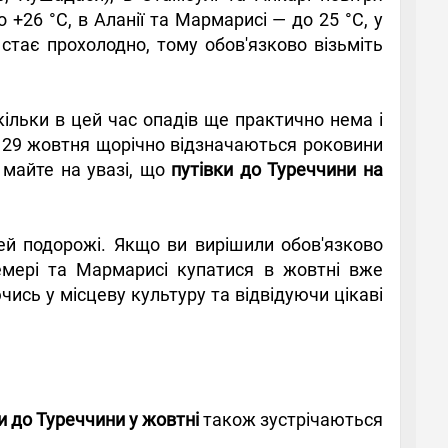
о +26 °С, в Аланії та Мармарисі — до 25 °С, у
стає прохолодно, тому обов'язково візьміть
кільки в цей час опадів ще практично нема і
ь 29 жовтня щорічно відзначаються роковини
 майте на увазі, що
путівки до Туреччини на
ей подорожі. Якщо ви вирішили обов'язково
Кемері та Мармарисі купатися в жовтні вже
ись у місцеву культуру та відвідуючи цікаві
и до Туреччини у жовтні
також зустрічаються