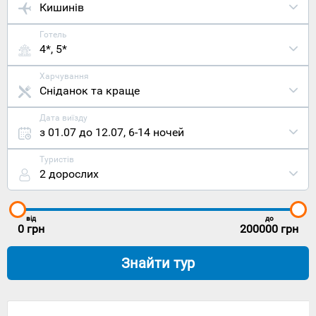
Кишинів
Готель
4*, 5*
Харчування
Сніданок та краще
Дата виїзду
з 01.07 до 12.07
,
6-14 ночей
Туристів
2 дорослих
від
до
0
грн
200000
грн
Знайти тур