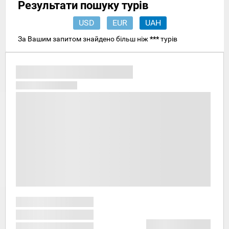
Результати пошуку турів
USD
EUR
UAH
За Вашим запитом знайдено більш ніж
***
турів